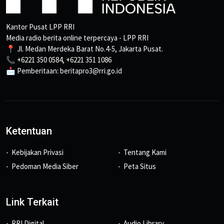
Kantor Pusat LPP RRI
Media radio berita online terpercaya - LPP RRI
📍 Jl. Medan Merdeka Barat No.4-5, Jakarta Pusat.
📞 +6221 350 0584, +6221 351 1086
📩 Pemberitaan: beritapro3@rri.go.id
Ketentuan
Kebijakan Privasi
Tentang Kami
Pedoman Media Siber
Peta Situs
Link Terkait
RRI Digital
Audio Library