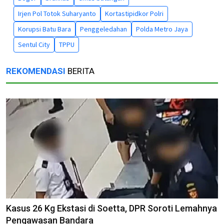
Irjen Pol Totok Suharyanto
Kortastipidkor Polri
Korupsi Batu Bara
Penggeledahan
Polda Metro Jaya
Sentul City
TPPU
REKOMENDASI
BERITA
Kasus 26 Kg Ekstasi di Soetta, DPR Soroti Lemahnya
Pengawasan Bandara