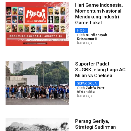
Hari Game Indonesia,
Momentum Nasional
Mendukung Industri
Game Lokal
HOBI
Oleh
Nurdiansyah
Krisnamurti
baru saja
Suporter Padati
SUGBK jelang Laga AC
Milan vs Chelsea
SEPAK BOLA
Oleh
Zahfa Putri
Afriandita
baru saja
Perang Gerilya,
Strategi Sudirman