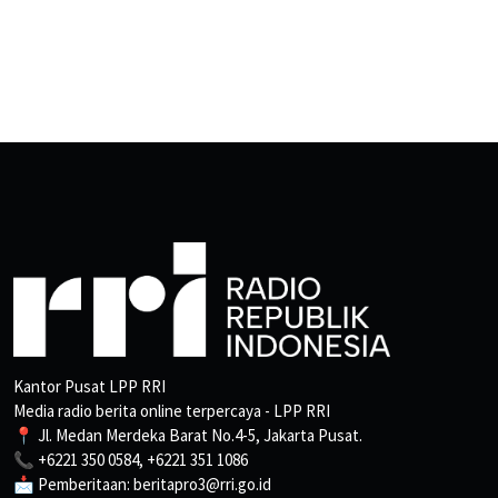
Kantor Pusat LPP RRI
Media radio berita online terpercaya - LPP RRI
📍 Jl. Medan Merdeka Barat No.4-5, Jakarta Pusat.
📞 +6221 350 0584, +6221 351 1086
📩 Pemberitaan: beritapro3@rri.go.id