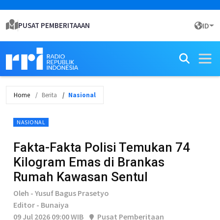
PUSAT PEMBERITAAAN
ID
Home
Berita
Nasional
NASIONAL
Fakta-Fakta Polisi Temukan 74
Kilogram Emas di Brankas
Rumah Kawasan Sentul
Oleh - Yusuf Bagus Prasetyo
Editor - Bunaiya
09 Jul 2026 09:00 WIB
Pusat Pemberitaan