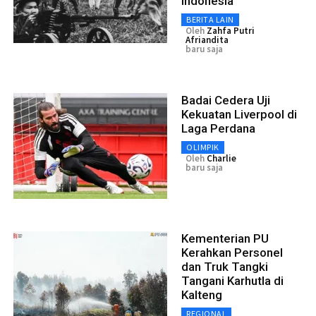
Indonesia
BERITA LAIN
Oleh
Zahfa Putri
Afriandita
baru saja
Badai Cedera Uji
Kekuatan Liverpool di
Laga Perdana
OLIMPIK
Oleh
Charlie
baru saja
Kementerian PU
Kerahkan Personel
dan Truk Tangki
Tangani Karhutla di
Kalteng
REGIONAL