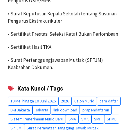
Pengurus OSIS/MPK
• Surat Keputusan Kepala Sekolah tentang Susunan
Pengurus Ekstrakurikuler
• Sertifikat Prestasi Seleksi Ketat Bukan Perlombaan
• Sertifikat Hasil TKA
• Surat Pertanggungjawaban Mutlak (SPTJM)
Keabsahan Dokumen.
Kata Kunci / Tags
19 Mei hingga 10 Juni 2026
2026
Calon Murid
cara daftar
DKI Jakarta
Jakarta
link download
prapendaftaran
Sistem Penerimaan Murid Baru
SMA
SMK
SMP
SPMB
SPTJM
Surat Pernyataan Tanggung Jawab Mutlak