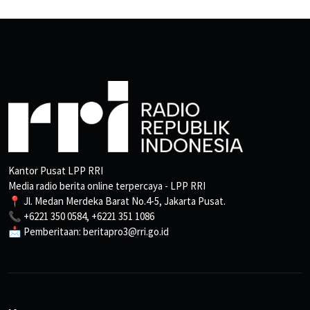
Kantor Pusat LPP RRI
Media radio berita online terpercaya - LPP RRI
📍 Jl. Medan Merdeka Barat No.4-5, Jakarta Pusat.
📞 +6221 350 0584, +6221 351 1086
📩 Pemberitaan: beritapro3@rri.go.id