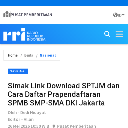
PUSAT PEMBERITAAAN
ID
Home
Berita
Nasional
NASIONAL
Simak Link Download SPTJM dan
Cara Daftar Prapendaftaran
SPMB SMP-SMA DKI Jakarta
Oleh - Dedi Hidayat
Editor - Allan
26 Mei 2026 10:50 WIB
Pusat Pemberitaan