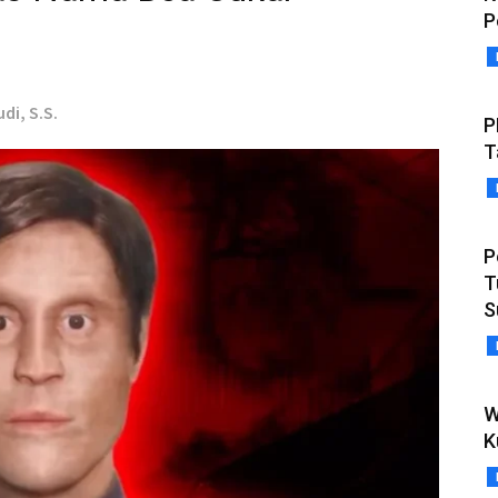
P
di, S.S.
P
T
P
T
S
W
K