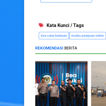
Kata Kunci / Tags
bea cukai belawan
modus penipuan online
REKOMENDASI
BERITA