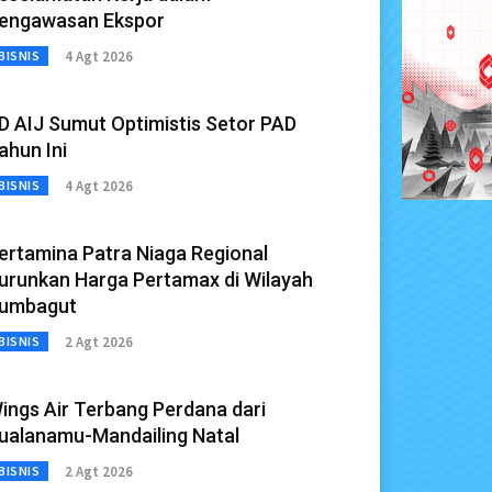
engawasan Ekspor
4 Agt 2026
BISNIS
D AIJ Sumut Optimistis Setor PAD
ahun Ini
4 Agt 2026
BISNIS
ertamina Patra Niaga Regional
urunkan Harga Pertamax di Wilayah
umbagut
2 Agt 2026
BISNIS
ings Air Terbang Perdana dari
ualanamu-Mandailing Natal
2 Agt 2026
BISNIS