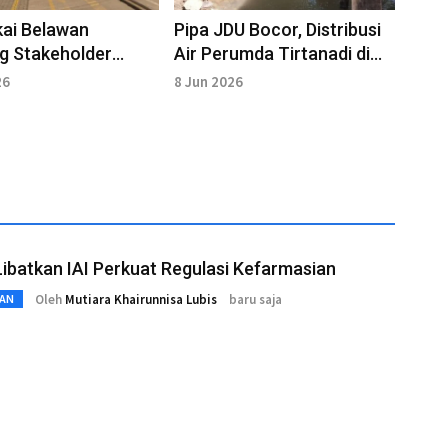
ai Belawan
Pipa JDU Bocor, Distribusi
g Stakeholder
Air Perumda Tirtanadi di
welling Time
Medan Terganggu
26
8 Jun 2026
batkan IAI Perkuat Regulasi Kefarmasian
Oleh
Mutiara Khairunnisa Lubis
baru saja
AN