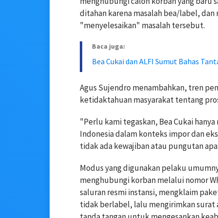
menghubungi calon korban yang baru sa
ditahan karena masalah bea/label, da
"menyelesaikan" masalah tersebut.
Baca juga:
Bea Cukai dan ALFI Sumut Bahas Tant
Agus Sujendro menambahkan, tren peni
ketidaktahuan masyarakat tentang pr
"Perlu kami tegaskan, Bea Cukai hanya
Indonesia dalam konteks impor dan eks
tidak ada kewajiban atau pungutan apap
Modus yang digunakan pelaku umumnya d
menghubungi korban melalui nomor What
saluran resmi instansi, mengklaim paket
tidak berlabel, lalu mengirimkan sura
tanda tangan untuk mengesankan keab