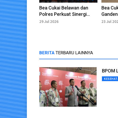
Bea Cukai Belawan dan
Bea Cuk
Polres Perkuat Sinergi
Ganden
Pengamanan
Tekan D
29 Jul 2026
23 Jul 20
BERITA
TERBARU LAINNYA
BPOM Li
KESEHAT