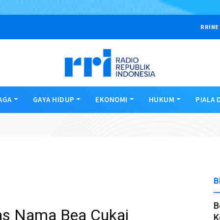
RRINE
AGA
GAYA HIDUP
EKONOMI
HUKUM
PIALA 
B
B
as Nama Bea Cukai
K