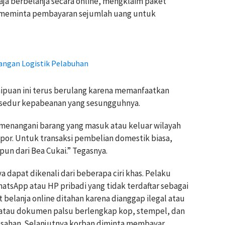
ja berbelanja secara online, mengklaim paket
n meminta pembayaran sejumlah uang untuk
angan Logistik Pelabuhan
puan ini terus berulang karena memanfaatkan
osedur kepabeanan yang sesungguhnya.
 menangani barang yang masuk atau keluar wilayah
por. Untuk transaksi pembelian domestik biasa,
un dari Bea Cukai.” Tegasnya.
apat dikenali dari beberapa ciri khas. Pelaku
sApp atau HP pribadi yang tidak terdaftar sebagai
 belanja online ditahan karena dianggap ilegal atau
t atau dokumen palsu berlengkap kop, stempel, dan
sahan. Selanjutnya korban diminta membayar