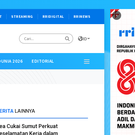
×
T
STREAMING
RRIDIGITAL
RRINEWS
ID
DUNIA 2026
EDITORIAL
ERITA
LAINNYA
ea Cukai Sumut Perkuat
eselamatan Kerja dalam