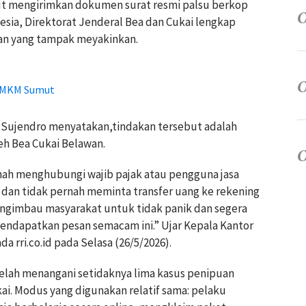
ut mengirimkan dokumen surat resmi palsu berkop
ia, Direktorat Jenderal Bea dan Cukai lengkap
an yang tampak meyakinkan.
 UMKM Sumut
s Sujendro menyatakan,tindakan tersebut adalah
eh Bea Cukai Belawan.
nah menghubungi wajib pajak atau pengguna jasa
 dan tidak pernah meminta transfer uang ke rekening
engimbau masyarakat untuk tidak panik dan segera
endapatkan pesan semacam ini.” Ujar Kepala Kantor
 rri.co.id pada Selasa (26/5/2026).
elah menangani setidaknya lima kasus penipuan
i. Modus yang digunakan relatif sama: pelaku