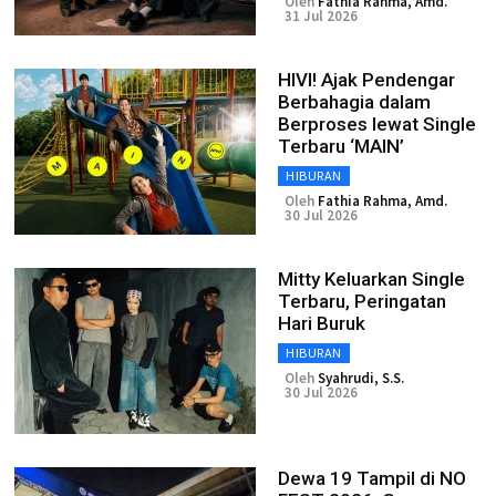
Oleh
Fathia Rahma, Amd.
31 Jul 2026
HIVI! Ajak Pendengar
Berbahagia dalam
Berproses lewat Single
Terbaru ‘MAIN’
HIBURAN
Oleh
Fathia Rahma, Amd.
30 Jul 2026
Mitty Keluarkan Single
Terbaru, Peringatan
Hari Buruk
HIBURAN
Oleh
Syahrudi, S.S.
30 Jul 2026
Dewa 19 Tampil di NO