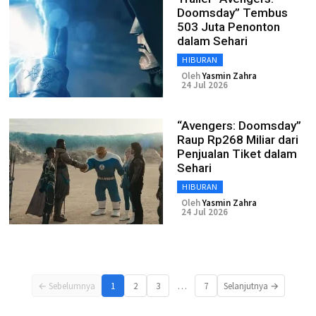
Doomsday” Tembus
503 Juta Penonton
dalam Sehari
HIBURAN
Oleh
Yasmin Zahra
24 Jul 2026
“Avengers: Doomsday”
Raup Rp268 Miliar dari
Penjualan Tiket dalam
Sehari
HIBURAN
Oleh
Yasmin Zahra
24 Jul 2026
…
← Sebelumnya
1
2
3
7
Selanjutnya →