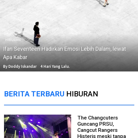
HIBURAN
Ifan Seventeen Hadirkan Emosi Lebih Dalam, lewat
Apa Kabar
By Doddy Iskandar
4 Hari Yang Lalu.
BERITA TERBARU
HIBURAN
The Changcuters
Guncang PRSU,
Cangcut Rangers
Histeris meski tanpa