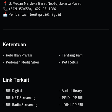
📍 Jl. Medan Merdeka Barat No.4-5, Jakarta Pusat.
📞 +6221 350 0584, +6221 351 1086
📩 Pemberitaan: beritapro3@rri.go.id
Ketentuan
Kebijakan Privasi
Tentang Kami
Pedoman Media Siber
Peta Situs
Link Terkait
RRI Digital
Audio Library
RRI NET Streaming
PPID LPP RRI
RRI Radio Streaming
JDIH LPP RRI