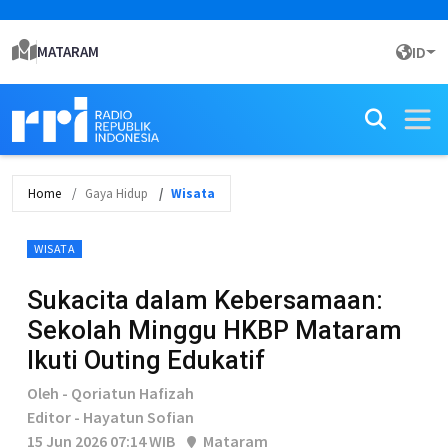
MATARAM
ID
Home
Gaya Hidup
Wisata
WISATA
Sukacita dalam Kebersamaan:
Sekolah Minggu HKBP Mataram
Ikuti Outing Edukatif
Oleh - Qoriatun Hafizah
Editor - Hayatun Sofian
15 Jun 2026 07:14 WIB
Mataram