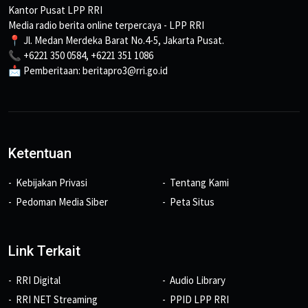
Kantor Pusat LPP RRI
Media radio berita online terpercaya - LPP RRI
📍 Jl. Medan Merdeka Barat No.4-5, Jakarta Pusat.
📞 +6221 350 0584, +6221 351 1086
📩 Pemberitaan: beritapro3@rri.go.id
Ketentuan
Kebijakan Privasi
Tentang Kami
Pedoman Media Siber
Peta Situs
Link Terkait
RRI Digital
Audio Library
RRI NET Streaming
PPID LPP RRI