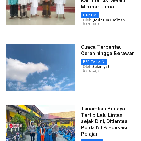
Kamtibmas Melalui
Mimbar Jumat
HUKUM
Oleh
Qoriatun Hafizah
baru saja
Cuaca Terpantau
Cerah hingga Berawan
BERITA LAIN
Oleh
Sukmiyati
baru saja
Tanamkan Budaya
Tertib Lalu Lintas
sejak Dini, Ditlantas
Polda NTB Edukasi
Pelajar