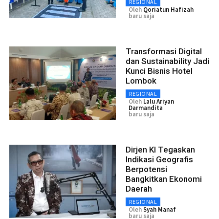
REGIONAL
Oleh
Qoriatun Hafizah
baru saja
Transformasi Digital
dan Sustainability Jadi
Kunci Bisnis Hotel
Lombok
REGIONAL
Oleh
Lalu Ariyan
Darmandita
baru saja
Dirjen KI Tegaskan
Indikasi Geografis
Berpotensi
Bangkitkan Ekonomi
Daerah
REGIONAL
Oleh
Syah Manaf
baru saja