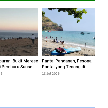
iburan, Bukit Merese
Pantai Pandanan, Pesona
i Pemburu Sunset
Pantai yang Tenang di
Lombok Utara
26
18 Jul 2026