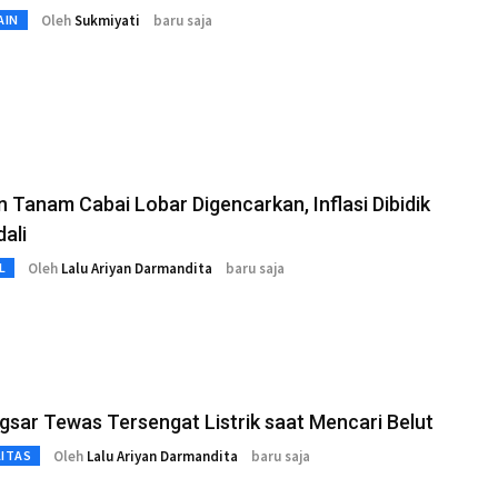
Oleh
Sukmiyati
baru saja
AIN
 Tanam Cabai Lobar Digencarkan, Inflasi Dibidik
ali
Oleh
Lalu Ariyan Darmandita
baru saja
L
ngsar Tewas Tersengat Listrik saat Mencari Belut
Oleh
Lalu Ariyan Darmandita
baru saja
LITAS