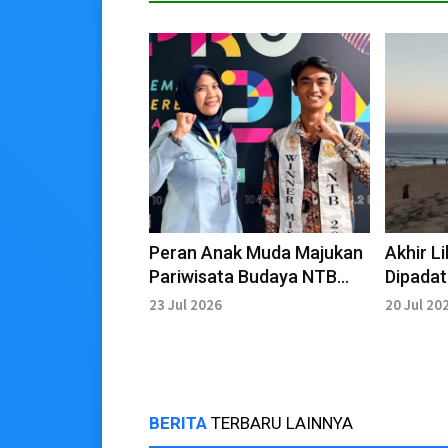
Peran Anak Muda Majukan
Akhir L
Pariwisata Budaya NTB
Dipadat
Melalui Kreativitas Digital
23 Jul 2026
20 Jul 20
BERITA
TERBARU LAINNYA