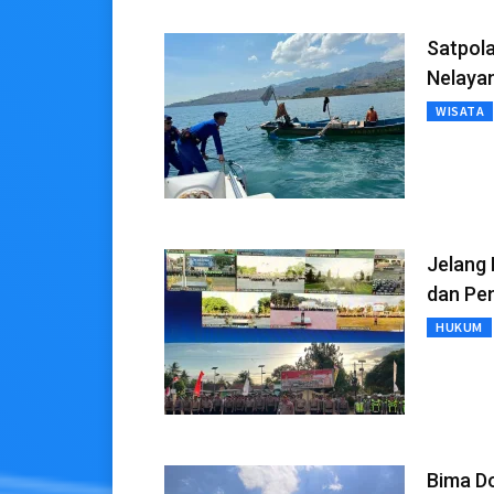
Satpola
Nelaya
WISATA
Jelang 
dan Pe
HUKUM
Bima D