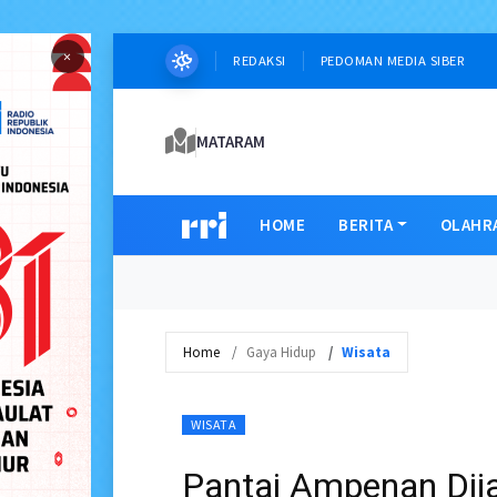
×
REDAKSI
PEDOMAN MEDIA SIBER
MATARAM
HOME
BERITA
OLAHR
Home
Gaya Hidup
Wisata
WISATA
Pantai Ampenan Dijag