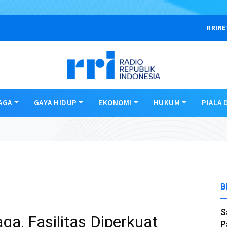
RRINE
AGA
GAYA HIDUP
EKONOMI
HUKUM
PIALA 
B
S
a, Fasilitas Diperkuat
P