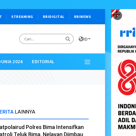
×
T
STREAMING
RRIDIGITAL
RRINEWS
ID
DUNIA 2026
EDITORIAL
ERITA
LAINNYA
atpolairud Polres Bima Intensifkan
atroli Teluk Bima, Nelayan Diimbau