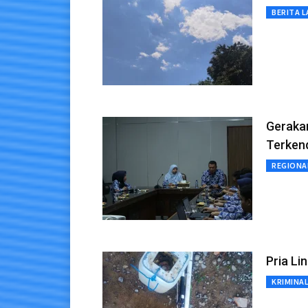
BERITA L
Gerakan
Terkend
REGIONA
Pria Li
KRIMINA