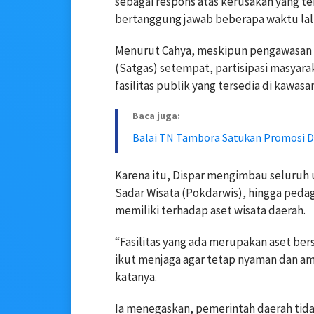
sebagai respons atas kerusakan yang te
bertanggung jawab beberapa waktu lalu,
Menurut Cahya, meskipun pengawasan t
(Satgas) setempat, partisipasi masyar
fasilitas publik yang tersedia di kawasa
Baca juga:
Balai TN Tambora Satukan Promosi D
Karena itu, Dispar mengimbau seluruh u
Sadar Wisata (Pokdarwis), hingga peda
memiliki terhadap aset wisata daerah.
“Fasilitas yang ada merupakan aset ber
ikut menjaga agar tetap nyaman dan a
katanya.
Ia menegaskan, pemerintah daerah tida