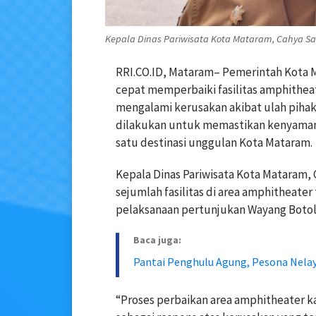
Kepala Dinas Pariwisata Kota Mataram, Cahya S
RRI.CO.ID, Mataram– Pemerintah Kota M
cepat memperbaiki fasilitas amphithea
mengalami kerusakan akibat ulah pihak
dilakukan untuk memastikan kenyamana
satu destinasi unggulan Kota Mataram.
Kepala Dinas Pariwisata Kota Mataram
sejumlah fasilitas di area amphitheater
pelaksanaan pertunjukan Wayang Botol 
Baca juga:
Pantai Penghulu Agung, Pesona Nelay
“Proses perbaikan area amphitheater k