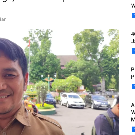
W
fian
4
J
P
P
A
W
M