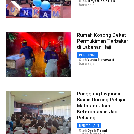
Oleh
Hayatun Sofian
baru saja
Rumah Kosong Dekat
Permukiman Terbakar
di Labuhan Haji
REGIONAL
Oleh
Yunia Herawati
baru saja
Panggung Inspirasi
Bisnis Dorong Pelajar
Mataram Ubah
Keterbatasan Jadi
Peluang
BERITA LAIN
Oleh
Syah Manaf