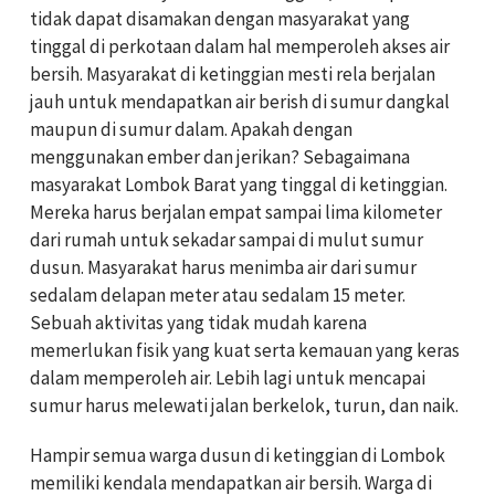
tidak dapat disamakan dengan masyarakat yang
tinggal di perkotaan dalam hal memperoleh akses
air
bersih. Masyarakat di ketinggian mesti rela berjalan
jauh untuk mendapatkan
air
berish di sumur dangkal
maupun di sumur dalam. Apakah dengan
menggunakan ember dan jerikan? Sebagaimana
masyarakat Lombok Barat yang tinggal di ketinggian.
Mereka harus berjalan empat sampai lima kilometer
dari rumah untuk sekadar sampai di mulut sumur
dusun. Masyarakat harus menimba
air
dari sumur
sedalam delapan meter atau sedalam 15 meter.
Sebuah aktivitas yang tidak mudah karena
memerlukan fisik yang kuat serta kemauan yang keras
dalam memperoleh
air
. Lebih lagi untuk mencapai
sumur harus melewati jalan berkelok, turun, dan naik.
Hampir semua warga dusun di ketinggian di Lombok
memiliki kendala mendapatkan
air
bersih. Warga di