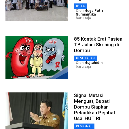
IPTEK
Oleh
Mega Putri
Nurmantika
baru saja
85 Kontak Erat Pasien
TB Jalani Skrining di
Dompu
KESEHATAN
Oleh
Mujtahidin
baru saja
Signal Mutasi
Menguat, Bupati
Dompu Siapkan
Pelantikan Pejabat
Usai HUT RI
REGIONAL