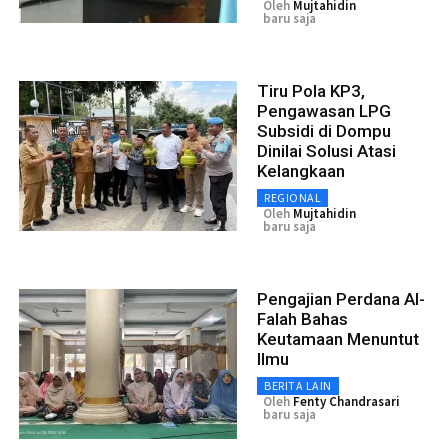
Oleh
Mujtahidin
baru saja
Tiru Pola KP3,
Pengawasan LPG
Subsidi di Dompu
Dinilai Solusi Atasi
Kelangkaan
REGIONAL
Oleh
Mujtahidin
baru saja
Pengajian Perdana Al-
Falah Bahas
Keutamaan Menuntut
Ilmu
BERITA LAIN
Oleh
Fenty Chandrasari
baru saja