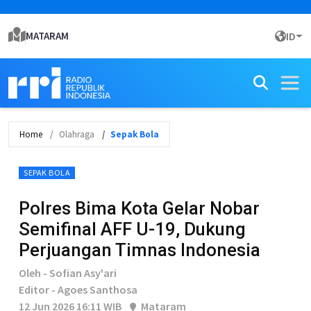
MATARAM
ID
Home
Olahraga
Sepak Bola
SEPAK BOLA
Polres Bima Kota Gelar Nobar
Semifinal AFF U-19, Dukung
Perjuangan Timnas Indonesia
Oleh - Sofian Asy'ari
Editor - Agoes Santhosa
12 Jun 2026 16:11 WIB
Mataram