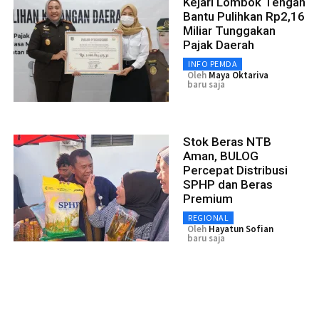
Kejari Lombok Tengah
Bantu Pulihkan Rp2,16
Miliar Tunggakan
Pajak Daerah
INFO PEMDA
Oleh
Maya Oktariva
baru saja
Stok Beras NTB
Aman, BULOG
Percepat Distribusi
SPHP dan Beras
Premium
REGIONAL
Oleh
Hayatun Sofian
baru saja