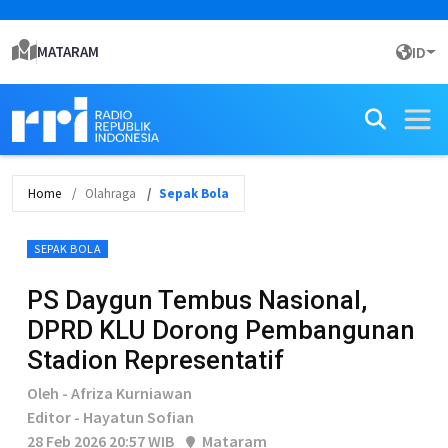
MATARAM
ID
Home
Olahraga
Sepak Bola
SEPAK BOLA
PS Daygun Tembus Nasional,
DPRD KLU Dorong Pembangunan
Stadion Representatif
Oleh - Afriza Kurniawan
Editor - Hayatun Sofian
28 Feb 2026 20:57 WIB
Mataram