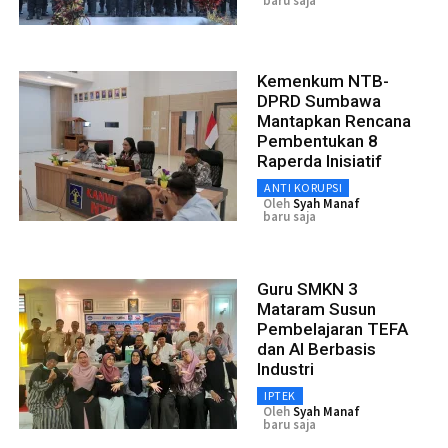
baru saja
Kemenkum NTB-
DPRD Sumbawa
Mantapkan Rencana
Pembentukan 8
Raperda Inisiatif
ANTI KORUPSI
Oleh
Syah Manaf
baru saja
Guru SMKN 3
Mataram Susun
Pembelajaran TEFA
dan AI Berbasis
Industri
IPTEK
Oleh
Syah Manaf
baru saja