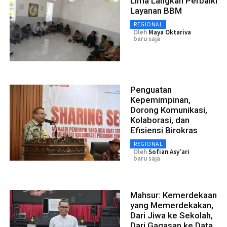
Lima Langkah Perbaiki
Layanan BBM
REGIONAL
Oleh
Maya Oktariva
baru saja
Penguatan
Kepemimpinan,
Dorong Komunikasi,
Kolaborasi, dan
Efisiensi Birokras
REGIONAL
Oleh
Sofian Asy'ari
baru saja
Mahsur: Kemerdekaan
yang Memerdekakan,
Dari Jiwa ke Sekolah,
Dari Gagasan ke Data