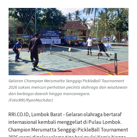
Gelaran Champion Merumatta Senggigi PickleBall Tournament
2026 sukses mencuri perhatian pecinta olahraga dan wisatawan
dari berbagai daerah hingga mancanegara.
(Foto:RRI/RyanMuchdar)
RRI.CO.ID, Lombok Barat - Gelaran olahraga bertaraf
internasional kembali menggeliat di Pulau Lombok.
Champion Merumatta Senggigi PickleBall Tournament