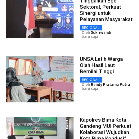
Tinggalkan Ego
Sektoral, Perkuat
Sinergi untuk
Pelayanan Masyarakat
REGIONAL
Oleh
Sukriwandi
baru saja
UNSA Latih Warga
Olah Hasil Laut
Bernilai Tinggi
REGIONAL
Oleh
Randy Pratama Putra
baru saja
Kapolres Bima Kota
Gandeng MUI Perkuat
Kolaborasi Wujudkan
Kota Bima Kondusif