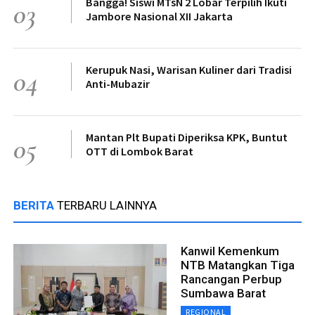
Bangga! Siswi MTsN 2 Lobar Terpilih Ikuti
03
Jambore Nasional XII Jakarta
Kerupuk Nasi, Warisan Kuliner dari Tradisi
04
Anti-Mubazir
Mantan Plt Bupati Diperiksa KPK, Buntut
05
OTT di Lombok Barat
BERITA
TERBARU LAINNYA
Kanwil Kemenkum
NTB Matangkan Tiga
Rancangan Perbup
Sumbawa Barat
REGIONAL