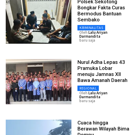
Polsek Sekotong
Bongkar Fakta Curas
Bermodus Bantuan
Sembako
KRIMINALITAS
Oleh
Lalu Ariyan
Darmandita
baru saja
Nurul Adha Lepas 43
Pramuka Lobar
menuju Jamnas XII
Bawa Amanah Daerah
REGIONAL
Oleh
Lalu Ariyan
Darmandita
baru saja
Cuaca hingga
Berawan Wilayah Bima
Dompu