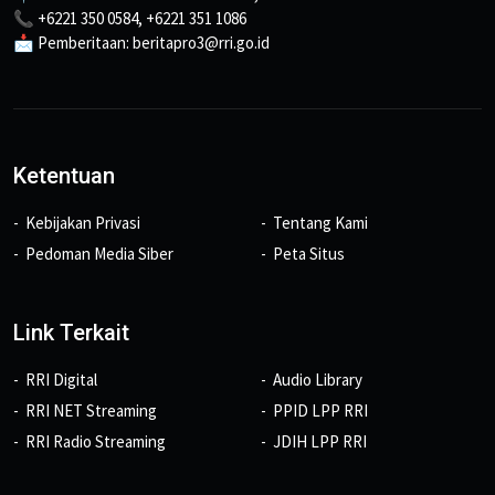
📞 +6221 350 0584, +6221 351 1086
📩 Pemberitaan: beritapro3@rri.go.id
Ketentuan
Kebijakan Privasi
Tentang Kami
Pedoman Media Siber
Peta Situs
Link Terkait
RRI Digital
Audio Library
RRI NET Streaming
PPID LPP RRI
RRI Radio Streaming
JDIH LPP RRI