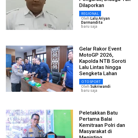
Dilaporkan
REGIONAL
Oleh
Lalu Ariyan
Darmandita
baru saja
Gelar Rakor Event
MotoGP 2026,
Kapolda NTB Soroti
Lalu Lintas hingga
Sengketa Lahan
OTOSPORT
Oleh
Sukriwandi
baru saja
Peletakkan Batu
Pertama Balai
Kemitraan Polri dan
Masyarakat di
Meninting