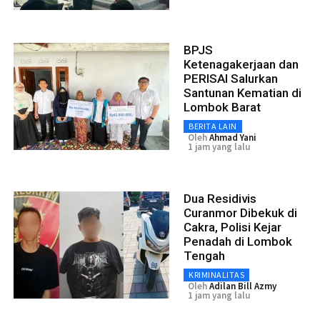
BPJS
Ketenagakerjaan dan
PERISAI Salurkan
Santunan Kematian di
Lombok Barat
BERITA LAIN
Oleh
Ahmad Yani
1 jam yang lalu
Dua Residivis
Curanmor Dibekuk di
Cakra, Polisi Kejar
Penadah di Lombok
Tengah
KRIMINALITAS
Oleh
Adilan Bill Azmy
1 jam yang lalu