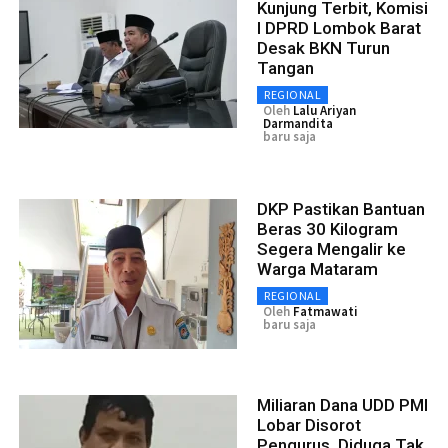
Kunjung Terbit, Komisi
I DPRD Lombok Barat
Desak BKN Turun
Tangan
REGIONAL
Oleh
Lalu Ariyan
Darmandita
baru saja
DKP Pastikan Bantuan
Beras 30 Kilogram
Segera Mengalir ke
Warga Mataram
REGIONAL
Oleh
Fatmawati
baru saja
Miliaran Dana UDD PMI
Lobar Disorot
Pengurus, Diduga Tak