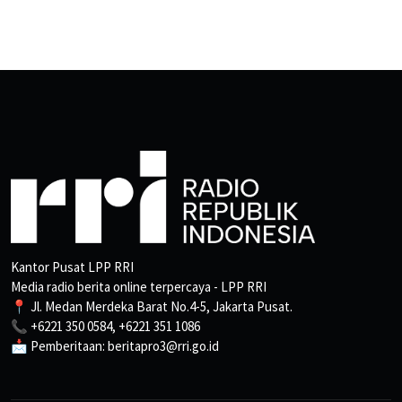
Kantor Pusat LPP RRI
Media radio berita online terpercaya - LPP RRI
📍 Jl. Medan Merdeka Barat No.4-5, Jakarta Pusat.
📞 +6221 350 0584, +6221 351 1086
📩 Pemberitaan: beritapro3@rri.go.id