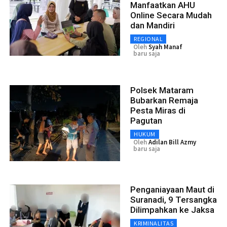
Manfaatkan AHU
Online Secara Mudah
dan Mandiri
REGIONAL
Oleh
Syah Manaf
baru saja
Polsek Mataram
Bubarkan Remaja
Pesta Miras di
Pagutan
HUKUM
Oleh
Adilan Bill Azmy
baru saja
Penganiayaan Maut di
Suranadi, 9 Tersangka
Dilimpahkan ke Jaksa
KRIMINALITAS