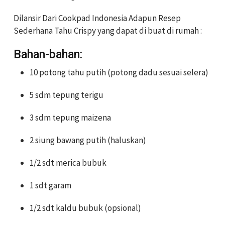
Dilansir Dari Cookpad Indonesia Adapun Resep
Sederhana Tahu Crispy yang dapat di buat di rumah :
Bahan-bahan:
10 potong tahu putih (potong dadu sesuai selera)
5 sdm tepung terigu
3 sdm tepung maizena
2 siung bawang putih (haluskan)
1/2 sdt merica bubuk
1 sdt garam
1/2 sdt kaldu bubuk (opsional)