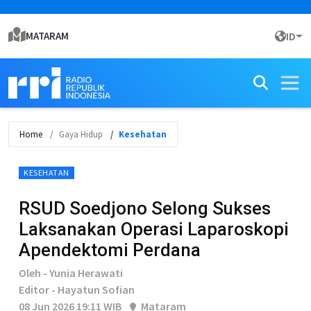
MATARAM
ID
Home
Gaya Hidup
Kesehatan
KESEHATAN
RSUD Soedjono Selong Sukses
Laksanakan Operasi Laparoskopi
Apendektomi Perdana
Oleh - Yunia Herawati
Editor - Hayatun Sofian
08 Jun 2026 19:11 WIB
Mataram