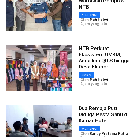
Wartawan Pemprov
NTB
REGIONAL
Oleh
Muh Halwi
2 jam yang lalu
NTB Perkuat
Ekosistem UMKM,
Andalkan QRIS hingga
Desa Ekspor
UMKM
Oleh
Muh Halwi
2 jam yang lalu
Dua Remaja Putri
Diduga Pesta Sabu di
Kamar Hotel
REGIONAL
Oleh
Randy Pratama Putra