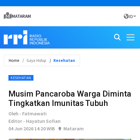
MATARAM
ID
Home
Gaya Hidup
Kesehatan
KESEHATAN
Musim Pancaroba Warga Diminta
Tingkatkan Imunitas Tubuh
Oleh - Fatmawati
Editor - Hayatun Sofian
04 Jun 2026 14:20 WIB
Mataram