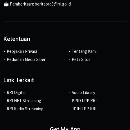
📩 Pemberitaan: beritapro3@rri.go.id
Ketentuan
Kebijakan Privasi
Tentang Kami
Pedoman Media Siber
Peta Situs
Link Terkait
RRI Digital
Audio Library
RRI NET Streaming
PPID LPP RRI
RRI Radio Streaming
JDIH LPP RRI
Get My App