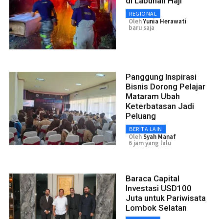
di Labuhan Haji
REGIONAL
Oleh
Yunia Herawati
baru saja
Panggung Inspirasi
Bisnis Dorong Pelajar
Mataram Ubah
Keterbatasan Jadi
Peluang
BERITA LAIN
Oleh
Syah Manaf
6 jam yang lalu
Baraca Capital
Investasi USD100
Juta untuk Pariwisata
Lombok Selatan