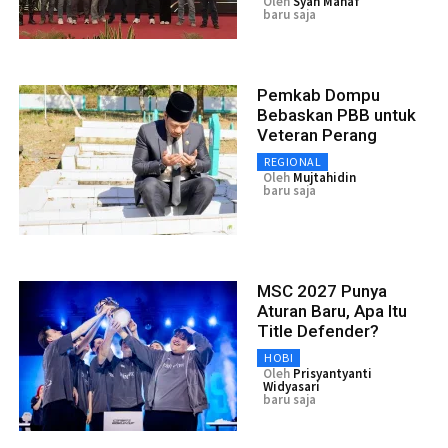
Oleh
Syah Manaf
baru saja
Pemkab Dompu
Bebaskan PBB untuk
Veteran Perang
REGIONAL
Oleh
Mujtahidin
baru saja
MSC 2027 Punya
Aturan Baru, Apa Itu
Title Defender?
HOBI
Oleh
Prisyantyanti
Widyasari
baru saja