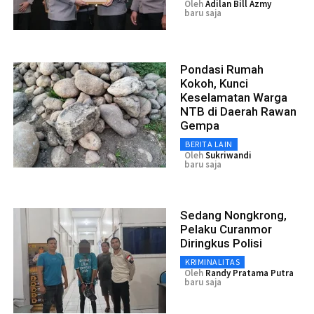
Oleh
Adilan Bill Azmy
baru saja
Pondasi Rumah
Kokoh, Kunci
Keselamatan Warga
NTB di Daerah Rawan
Gempa
BERITA LAIN
Oleh
Sukriwandi
baru saja
Sedang Nongkrong,
Pelaku Curanmor
Diringkus Polisi
KRIMINALITAS
Oleh
Randy Pratama Putra
baru saja