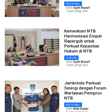
REGIONAL
Oleh
Syah Manaf
7 jam yang lalu
Kemenkum NTB
Harmonisasi Empat
Rapergub untuk
Perkuat Kepastian
Hukum di NTB
HUKUM
Oleh
Syah Manaf
7 jam yang lalu
Jamkrindo Perkuat
Sinergi dengan Forum
Wartawan Pemprov
NTB
REGIONAL
Oleh
Muh Halwi
7 jam yang lalu