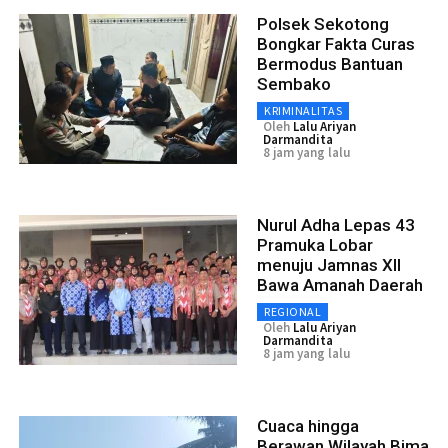
Polsek Sekotong
Bongkar Fakta Curas
Bermodus Bantuan
Sembako
KRIMINALITAS
Oleh
Lalu Ariyan
Darmandita
8 jam yang lalu
Nurul Adha Lepas 43
Pramuka Lobar
menuju Jamnas XII
Bawa Amanah Daerah
REGIONAL
Oleh
Lalu Ariyan
Darmandita
8 jam yang lalu
Cuaca hingga
Berawan Wilayah Bima