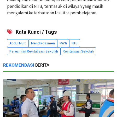
pendidikan di NTB, termasuk di wilayah yang masih
mengalami keterbatasan fasilitas pembelajaran.
Kata Kunci / Tags
Abdul Mu'ti
Mendikdasmen
Mu'ti
NTB
Peresmian Revitalisasi Sekolah
Revitalisasi Sekolah
REKOMENDASI
BERITA