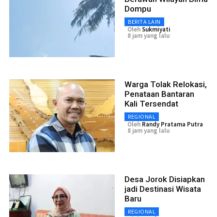
Dompu
BERITA LAIN
Oleh
Sukmiyati
8 jam yang lalu
Warga Tolak Relokasi,
Penataan Bantaran
Kali Tersendat
REGIONAL
Oleh
Randy Pratama Putra
8 jam yang lalu
Desa Jorok Disiapkan
jadi Destinasi Wisata
Baru
REGIONAL