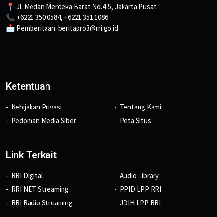
📍 Jl. Medan Merdeka Barat No.4-5, Jakarta Pusat.
📞 +6221 350 0584, +6221 351 1086
📩 Pemberitaan: beritapro3@rri.go.id
Ketentuan
Kebijakan Privasi
Tentang Kami
Pedoman Media Siber
Peta Situs
Link Terkait
RRI Digital
Audio Library
RRI NET Streaming
PPID LPP RRI
RRI Radio Streaming
JDIH LPP RRI