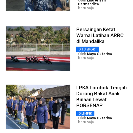
Oleh
Lalu Ariyan
Darmandita
baru saja
Persaingan Ketat
Warnai Latihan ARRC
di Mandalika
OTOSPORT
Oleh
Maya Oktariva
baru saja
LPKA Lombok Tengah
Dorong Bakat Anak
Binaan Lewat
PORSENAP
OLIMPIK
Oleh
Maya Oktariva
baru saja