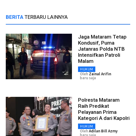
BERITA
TERBARU LAINNYA
Jaga Mataram Tetap
Kondusif, Puma
Jatanras Polda NTB
Intensifkan Patroli
Malam
HUKUM
Oleh
Zainal Arifin
baru saja
Polresta Mataram
Raih Predikat
Pelayanan Prima
Kategori A dari Kapolri
HUKUM
Oleh
Adilan Bill Azmy
baru saja