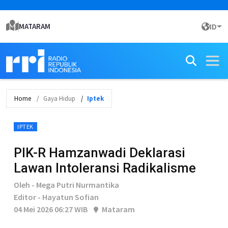
MATARAM
ID
Home
Gaya Hidup
Iptek
IPTEK
PIK-R Hamzanwadi Deklarasi
Lawan Intoleransi Radikalisme
Oleh - Mega Putri Nurmantika
Editor - Hayatun Sofian
04 Mei 2026 06:27 WIB
Mataram