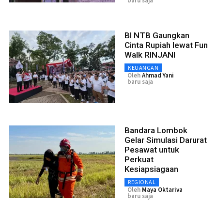
baru saja
BI NTB Gaungkan
Cinta Rupiah lewat Fun
Walk RINJANI
KEUANGAN
Oleh
Ahmad Yani
baru saja
Bandara Lombok
Gelar Simulasi Darurat
Pesawat untuk
Perkuat
Kesiapsiagaan
REGIONAL
Oleh
Maya Oktariva
baru saja