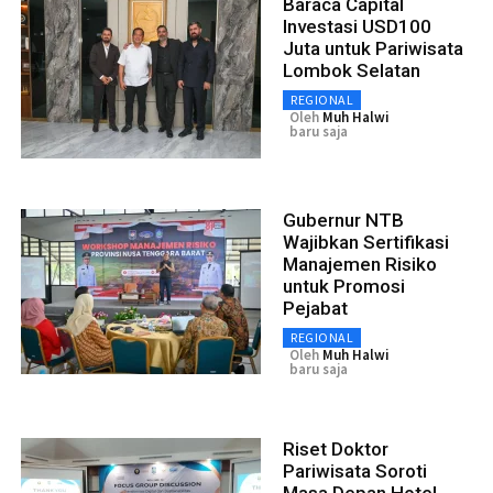
Baraca Capital
Investasi USD100
Juta untuk Pariwisata
Lombok Selatan
REGIONAL
Oleh
Muh Halwi
baru saja
Gubernur NTB
Wajibkan Sertifikasi
Manajemen Risiko
untuk Promosi
Pejabat
REGIONAL
Oleh
Muh Halwi
baru saja
Riset Doktor
Pariwisata Soroti
Masa Depan Hotel