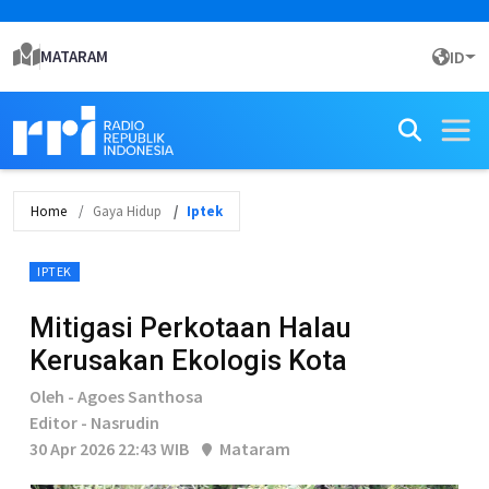
MATARAM
ID
Home
Gaya Hidup
Iptek
IPTEK
Mitigasi Perkotaan Halau
Kerusakan Ekologis Kota
Oleh - Agoes Santhosa
Editor - Nasrudin
30 Apr 2026 22:43 WIB
Mataram