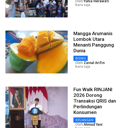
Oleh
Yunia Herawati
baru saja
Mangga Arumanis
Lombok Utara
Menanti Panggung
Dunia
BISNIS
Oleh
Zainal Arifin
baru saja
Fun Walk RINJANI
2026 Dorong
Transaksi QRIS dan
Perlindungan
Konsumen
KEUANGAN
Oleh
Ahmad Yani