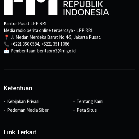
Kantor Pusat LPP RRI
Media radio berita online terpercaya - LPP RRI
📍 Jl. Medan Merdeka Barat No.4-5, Jakarta Pusat.
📞 +6221 350 0584, +6221 351 1086
📩 Pemberitaan: beritapro3@rri.go.id
Ketentuan
Kebijakan Privasi
Tentang Kami
Pedoman Media Siber
Peta Situs
Link Terkait