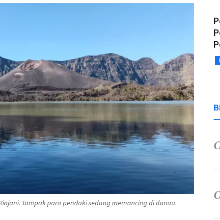
P
P
P
B
 Rinjani. Tampak para pendaki sedang memancing di danau.