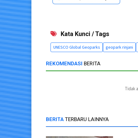
Kata Kunci / Tags
UNESCO Global Geoparks
geopark rinjani
REKOMENDASI
BERITA
Tidak 
BERITA
TERBARU LAINNYA