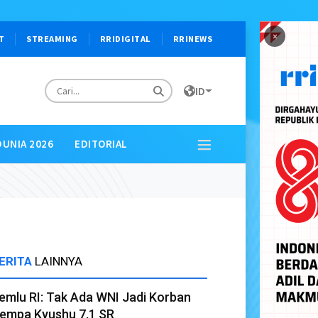
×
T
STREAMING
RRIDIGITAL
RRINEWS
ID
DUNIA 2026
EDITORIAL
ERITA
LAINNYA
emlu RI: Tak Ada WNI Jadi Korban
empa Kyushu 7,1 SR