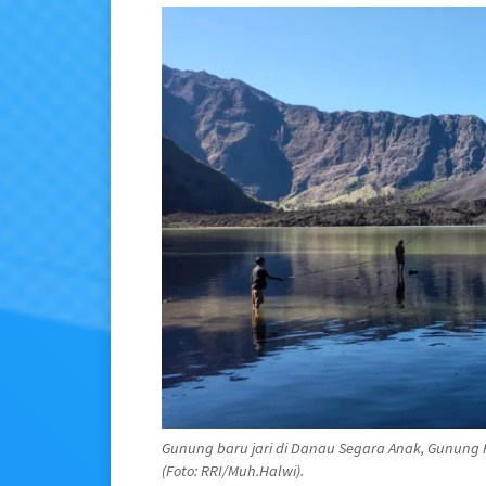
Gunung baru jari di Danau Segara Anak, Gunung
(Foto: RRI/Muh.Halwi).