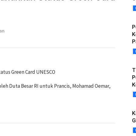
P
ian
K
P
T
Status Green Card UNESCO
P
K
 oleh Duta Besar RI untuk Prancis, Mohamad Oemar,
K
G