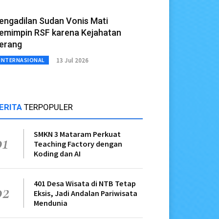
engadilan Sudan Vonis Mati
emimpin RSF karena Kejahatan
erang
13 Jul 2026
INTERNASIONAL
ERITA
TERPOPULER
SMKN 3 Mataram Perkuat
01
Teaching Factory dengan
Koding dan AI
401 Desa Wisata di NTB Tetap
02
Eksis, Jadi Andalan Pariwisata
Mendunia