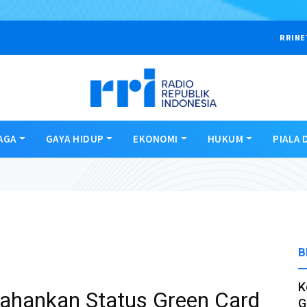
RRINE
AGA
GAYA HIDUP
EKONOMI
HUKUM
PIALA 
B
K
tahankan Status Green Card
G