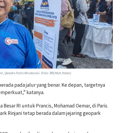
ni, Qwadru Putro Wicaksono. (Foto: RRI/Muh.Halwi).
 berada pada jalur yang benar. Ke depan, targetnya
mperkuat,” katanya.
a Besar RI untuk Prancis, Mohamad Oemar, di Paris.
rk Rinjani tetap berada dalam jejaring geopark