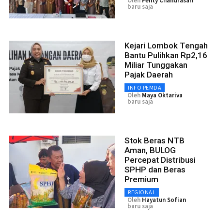
Oleh
Fenty Chandrasari
baru saja
Kejari Lombok Tengah
Bantu Pulihkan Rp2,16
Miliar Tunggakan
Pajak Daerah
INFO PEMDA
Oleh
Maya Oktariva
baru saja
Stok Beras NTB
Aman, BULOG
Percepat Distribusi
SPHP dan Beras
Premium
REGIONAL
Oleh
Hayatun Sofian
baru saja