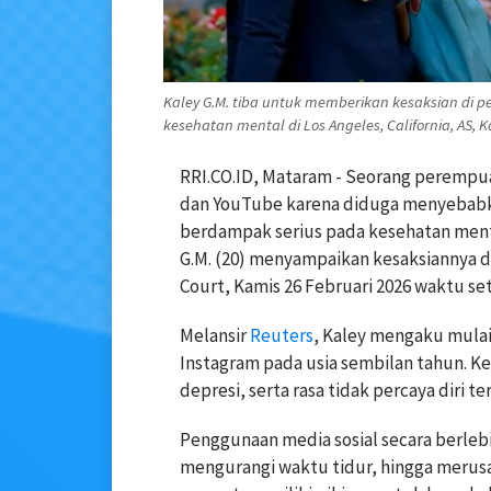
Kaley G.M. tiba untuk memberikan kesaksian di
kesehatan mental di Los Angeles, California, AS, 
RRI.CO.ID, Mataram - Seorang perempu
dan YouTube karena diduga menyebabkan
berdampak serius pada kesehatan menta
G.M. (20) menyampaikan kesaksiannya d
Court, Kamis 26 Februari 2026 waktu s
Melansir
Reuters
, Kaley mengaku mula
Instagram pada usia sembilan tahun. 
depresi, serta rasa tidak percaya diri 
Penggunaan media sosial secara berleb
mengurangi waktu tidur, hingga merusa