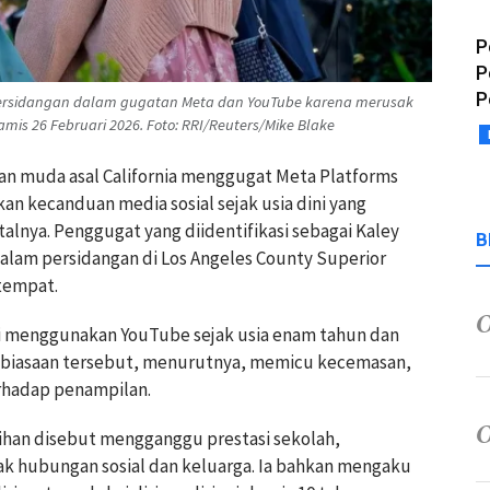
P
P
P
 persidangan dalam gugatan Meta dan YouTube karena merusak
Kamis 26 Februari 2026. Foto: RRI/Reuters/Mike Blake
an muda asal California menggugat Meta Platforms
 kecanduan media sosial sejak usia dini yang
lnya. Penggugat yang diidentifikasi sebagai Kaley
B
alam persidangan di Los Angeles County Superior
etempat.
i menggunakan YouTube sejak usia enam tahun dan
Kebiasaan tersebut, menurutnya, memicu kecemasan,
terhadap penampilan.
ihan disebut mengganggu prestasi sekolah,
k hubungan sosial dan keluarga. Ia bahkan mengaku