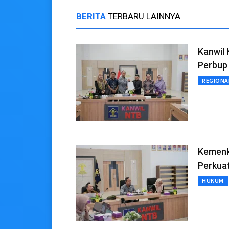
BERITA
TERBARU LAINNYA
Kanwil
Perbup
REGIONA
Kemenk
Perkua
HUKUM