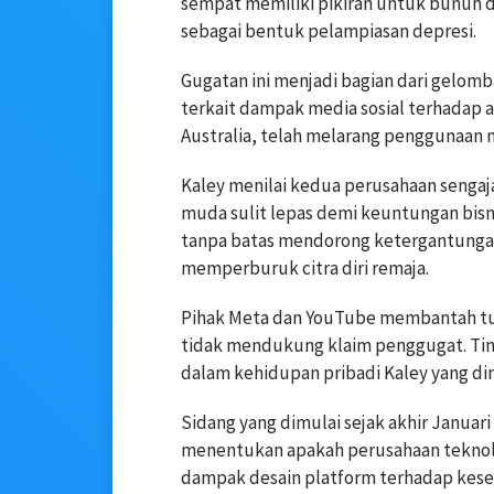
sempat memiliki pikiran untuk bunuh dir
sebagai bentuk pelampiasan depresi.
Gugatan ini menjadi bagian dari gelomb
terkait dampak media sosial terhadap 
Australia, telah melarang penggunaan m
Kaley menilai kedua perusahaan seng
muda sulit lepas demi keuntungan bisni
tanpa batas mendorong ketergantungan,
memperburuk citra diri remaja.
Pihak Meta dan YouTube membantah tu
tidak mendukung klaim penggugat. Tim
dalam kehidupan pribadi Kaley yang din
Sidang yang dimulai sejak akhir Januar
menentukan apakah perusahaan teknol
dampak desain platform terhadap kes