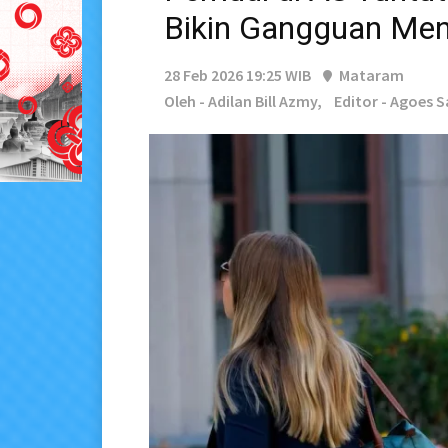
Bikin Gangguan Men
28 Feb 2026 19:25 WIB
Mataram
Oleh - Adilan Bill Azmy,
Editor - Agoes 