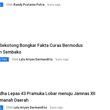
Oleh
Randy Pratama Putra
baru saja
L
 Sekotong Bongkar Fakta Curas Bermodus
n Sembako
Oleh
Lalu Ariyan Darmandita
baru saja
LITAS
Adha Lepas 43 Pramuka Lobar menuju Jamnas XII
manah Daerah
Oleh
Lalu Ariyan Darmandita
baru saja
L