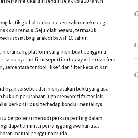
i serta melukai diri sendiri sejak usia 10 tahun
ang kritik global terhadap perusahaan teknologi
anak dan remaja. Sejumlah negara, termasuk
edia sosial bagi anak di bawah 16 tahun.
aja merancang platform yang membuat pengguna
s. Ia menyebut fitur seperti autoplay video dan feed
 sementara tombol “like” dan filter kecantikan
dingan tersebut dan menyatakan bukti yang ada
 hukum perusahaan juga menyoroti faktor lain
ilai berkontribusi terhadap kondisi mentalnya.
i itu berpotensi menjadi perkara penting dalam
ogi dapat dimintai pertanggungjawaban atas
ehatan mental pengguna muda.