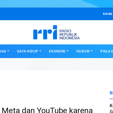
RRINE
AGA
GAYA HIDUP
EKONOMI
HUKUM
PIALA 
B
K
t Meta dan YouTube karena
G