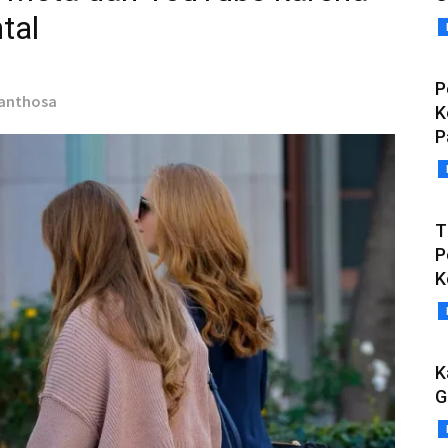
tal
P
Santhosa
K
P
T
P
K
K
G