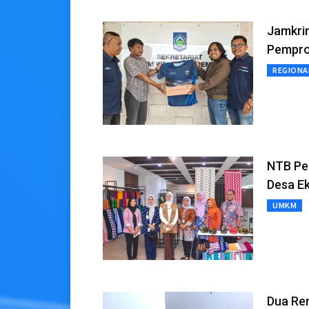
Jamkri
Pempr
REGIONA
NTB Pe
Desa E
UMKM
Dua Rem