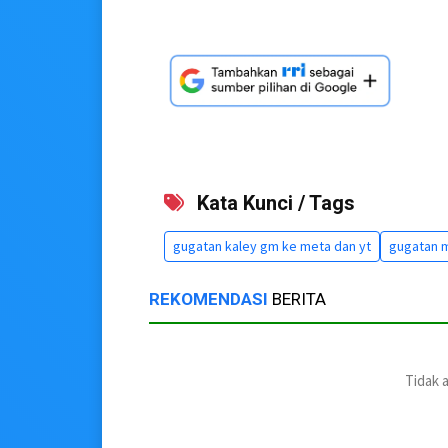
Kata Kunci / Tags
gugatan kaley gm ke meta dan yt
gugatan 
REKOMENDASI
BERITA
Tidak 