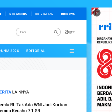
×
T
STREAMING
RRIDIGITAL
RRINEWS
ID
DUNIA 2026
EDITORIAL
ERITA
LAINNYA
emlu RI: Tak Ada WNI Jadi Korban
empa Kyushu 7,1 SR