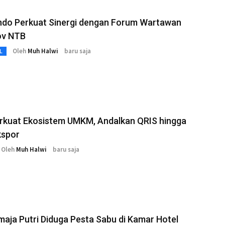
ndo Perkuat Sinergi dengan Forum Wartawan
ov NTB
Oleh
Muh Halwi
baru saja
L
rkuat Ekosistem UMKM, Andalkan QRIS hingga
kspor
Oleh
Muh Halwi
baru saja
aja Putri Diduga Pesta Sabu di Kamar Hotel