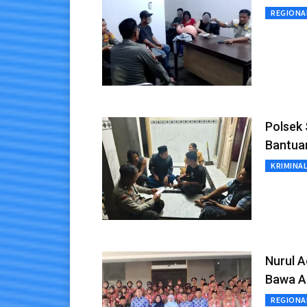
REGIONA
Polsek
Bantua
KRIMINA
Nurul 
Bawa A
REGIONA