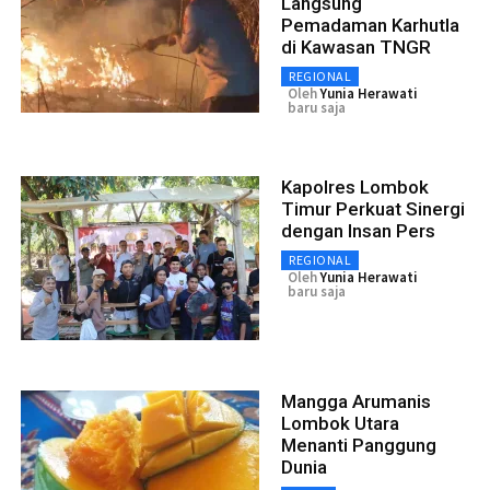
Langsung
Pemadaman Karhutla
di Kawasan TNGR
REGIONAL
Oleh
Yunia Herawati
baru saja
Kapolres Lombok
Timur Perkuat Sinergi
dengan Insan Pers
REGIONAL
Oleh
Yunia Herawati
baru saja
Mangga Arumanis
Lombok Utara
Menanti Panggung
Dunia