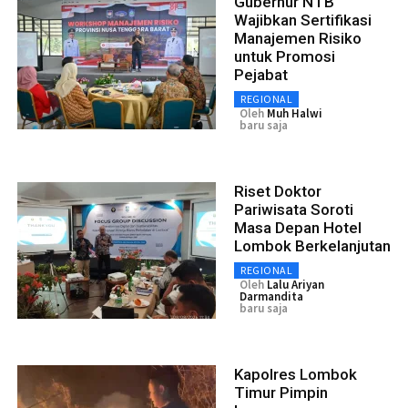
Gubernur NTB
Wajibkan Sertifikasi
Manajemen Risiko
untuk Promosi
Pejabat
REGIONAL
Oleh
Muh Halwi
baru saja
Riset Doktor
Pariwisata Soroti
Masa Depan Hotel
Lombok Berkelanjutan
REGIONAL
Oleh
Lalu Ariyan
Darmandita
baru saja
Kapolres Lombok
Timur Pimpin