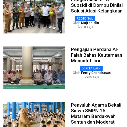
Subsidi di Dompu Dinilai
Solusi Atasi Kelangkaan
REGIONAL
Oleh
Mujtahidin
baru saja
Pengajian Perdana Al-
Falah Bahas Keutamaan
Menuntut Ilmu
BERITA LAIN
Oleh
Fenty Chandrasari
baru saja
Penyuluh Agama Bekali
Siswa SMPN 15
Mataram Berdakwah
Santun dan Moderat