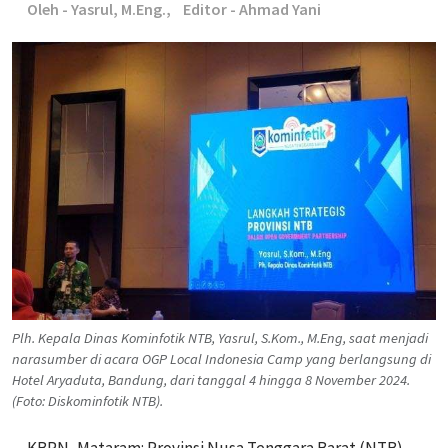
Oleh - Yasrul, M.Eng.,
Editor - Ahmad Yani
Plh. Kepala Dinas Kominfotik NTB, Yasrul, S.Kom., M.Eng, saat menjadi
narasumber di acara OGP Local Indonesia Camp yang berlangsung di
Hotel Aryaduta, Bandung, dari tanggal 4 hingga 8 November 2024.
(Foto: Diskominfotik NTB).