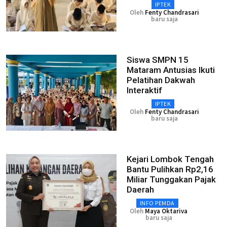
IPTEK
Oleh
Fenty Chandrasari
baru saja
Siswa SMPN 15
Mataram Antusias Ikuti
Pelatihan Dakwah
Interaktif
IPTEK
Oleh
Fenty Chandrasari
baru saja
Kejari Lombok Tengah
Bantu Pulihkan Rp2,16
Miliar Tunggakan Pajak
Daerah
INFO PEMDA
Oleh
Maya Oktariva
baru saja