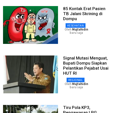
85 Kontak Erat Pasien
TB Jalani Skrining di
Dompu
KESEHATAN
Oleh
Mujtahidin
baru saja
Signal Mutasi Menguat,
Bupati Dompu Siapkan
Pelantikan Pejabat Usai
HUT RI
REGIONAL
Oleh
Mujtahidin
baru saja
Tiru Pola KP3,
Pengawasan LPG