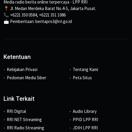
Media radio berita online terpercaya - LPP RRI
📍 Jl. Medan Merdeka Barat No.4-5, Jakarta Pusat.
📞 +6221 350 0584, +6221 351 1086
📩 Pemberitaan: beritapro3@rri.go.id
Ketentuan
Kebijakan Privasi
Tentang Kami
Pedoman Media Siber
Peta Situs
Link Terkait
RRI Digital
Audio Library
RRI NET Streaming
PPID LPP RRI
RRI Radio Streaming
JDIH LPP RRI