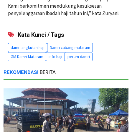
Kami berkomitmen mendukung kesuksesan
penyelenggaraan ibadah haji tahun ini,” kata Zuryani.
Kata Kunci / Tags
damri angkutan haji
Damri cabang mataram
GM Damri Mataram
info haji
perum damri
REKOMENDASI
BERITA