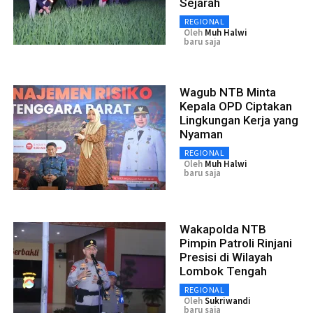
Sejarah
REGIONAL
Oleh
Muh Halwi
baru saja
Wagub NTB Minta
Kepala OPD Ciptakan
Lingkungan Kerja yang
Nyaman
REGIONAL
Oleh
Muh Halwi
baru saja
Wakapolda NTB
Pimpin Patroli Rinjani
Presisi di Wilayah
Lombok Tengah
REGIONAL
Oleh
Sukriwandi
baru saja