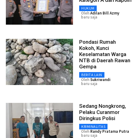
HUKUM
Oleh
Adilan Bill Azmy
baru saja
Pondasi Rumah
Kokoh, Kunci
Keselamatan Warga
NTB di Daerah Rawan
Gempa
BERITA LAIN
Oleh
Sukriwandi
baru saja
Sedang Nongkrong,
Pelaku Curanmor
Diringkus Polisi
KRIMINALITAS
Oleh
Randy Pratama Putra
baru saja