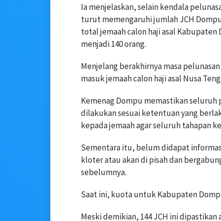
Ia menjelaskan, selain kendala pelunas
turut memengaruhi jumlah JCH Dompu y
total jemaah calon haji asal Kabupate
menjadi 140 orang.
Menjelang berakhirnya masa pelunasa
masuk jemaah calon haji asal Nusa Ten
Kemenag Dompu memastikan seluruh pr
dilakukan sesuai ketentuan yang berl
kepada jemaah agar seluruh tahapan keb
Sementara itu, belum didapat informasi
kloter atau akan di pisah dan bergabun
sebelumnya.
Saat ini, kuota untuk Kabupaten Dompu
Meski demikian, 144 JCH ini dipastikan