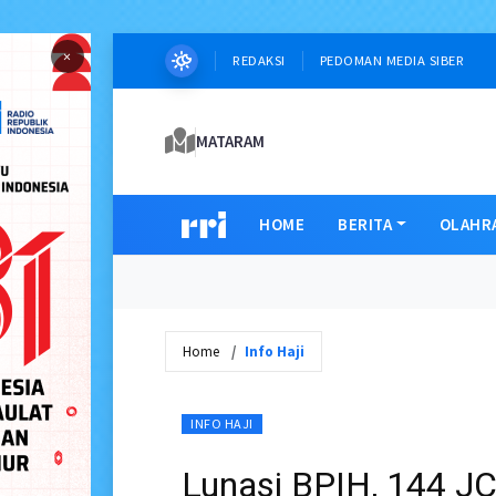
×
REDAKSI
PEDOMAN MEDIA SIBER
MATARAM
HOME
BERITA
OLAHR
Home
Info Haji
INFO HAJI
Lunasi BPIH, 144 J