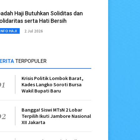
badah Haji Butuhkan Soliditas dan
olidaritas serta Hati Bersih
2 Jul 2026
INFO HAJI
ERITA
TERPOPULER
Krisis Politik Lombok Barat,
01
Kades Langko Soroti Bursa
Wakil Bupati Baru
Bangga! Siswi MTsN 2 Lobar
02
Terpilih Ikuti Jambore Nasional
XII Jakarta