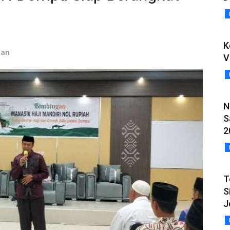
K
ian
V
N
S
2
T
S
J