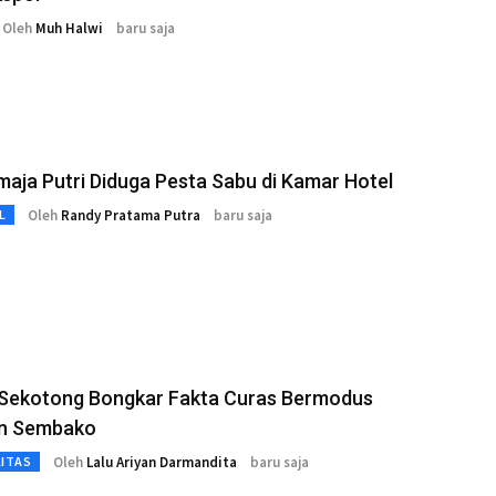
Oleh
Muh Halwi
baru saja
aja Putri Diduga Pesta Sabu di Kamar Hotel
Oleh
Randy Pratama Putra
baru saja
L
 Sekotong Bongkar Fakta Curas Bermodus
n Sembako
Oleh
Lalu Ariyan Darmandita
baru saja
LITAS