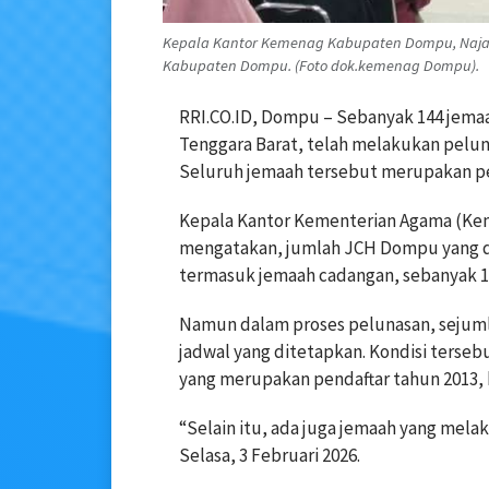
Kepala Kantor Kemenag Kabupaten Dompu, Naja
Kabupaten Dompu. (Foto dok.kemenag Dompu).
RRI.CO.ID, Dompu – Sebanyak 144 jemaa
Tenggara Barat, telah melakukan peluna
Seluruh jemaah tersebut merupakan pend
Kepala Kantor Kementerian Agama (K
mengatakan, jumlah JCH Dompu yang di
termasuk jemaah cadangan, sebanyak 1
Namun dalam proses pelunasan, sejuml
jadwal yang ditetapkan. Kondisi terse
yang merupakan pendaftar tahun 2013, 
“Selain itu, ada juga jemaah yang mela
Selasa, 3 Februari 2026.