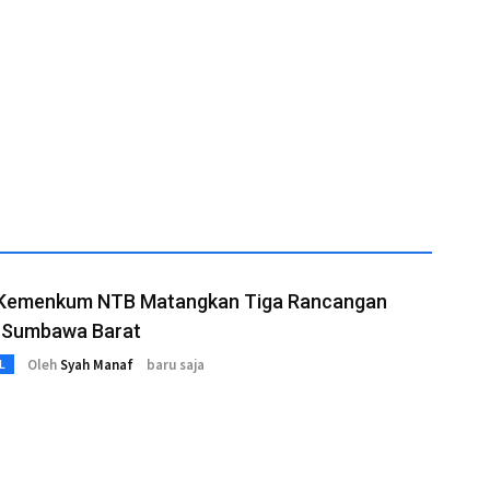
 Kemenkum NTB Matangkan Tiga Rancangan
 Sumbawa Barat
Oleh
Syah Manaf
baru saja
L