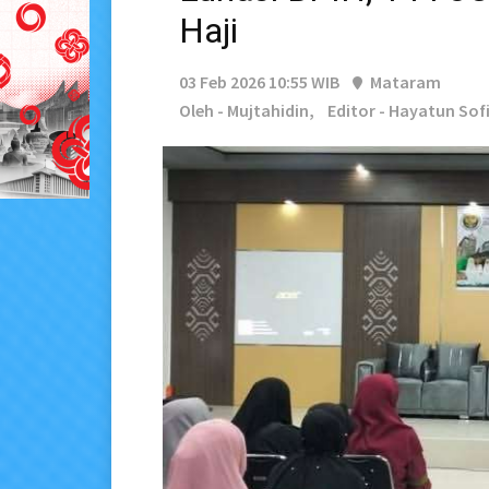
Haji
03 Feb 2026 10:55 WIB
Mataram
Oleh - Mujtahidin,
Editor - Hayatun Sof