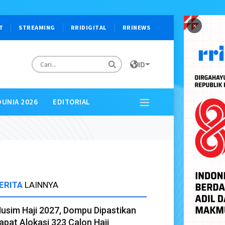
×
T
STREAMING
RRIDIGITAL
RRINEWS
ID
DUNIA 2026
EDITORIAL
ERITA
LAINNYA
usim Haji 2027, Dompu Dipastikan
apat Alokasi 323 Calon Haji