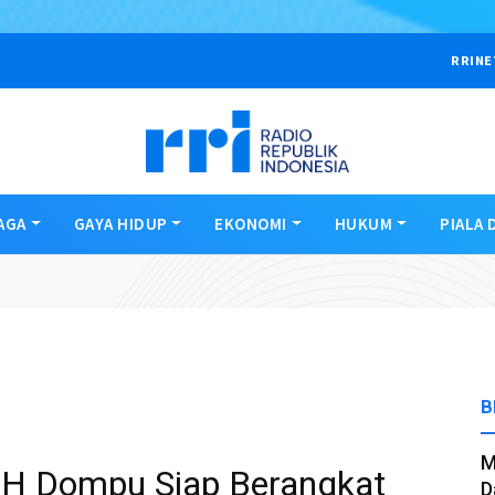
RRINE
AGA
GAYA HIDUP
EKONOMI
HUKUM
PIALA 
B
M
CH Dompu Siap Berangkat
D