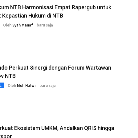
um NTB Harmonisasi Empat Rapergub untuk
t Kepastian Hukum di NTB
Oleh
Syah Manaf
baru saja
ndo Perkuat Sinergi dengan Forum Wartawan
ov NTB
Oleh
Muh Halwi
baru saja
L
rkuat Ekosistem UMKM, Andalkan QRIS hingga
kspor