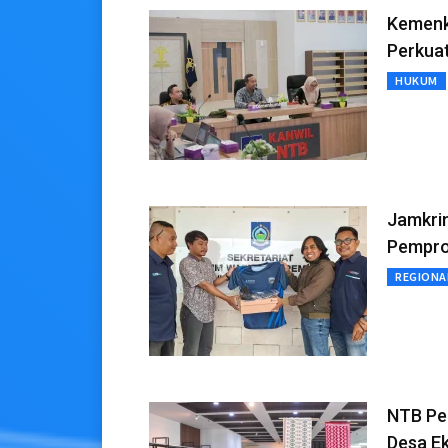
Kemenk
Perkua
HUKUM
Jamkri
Pempr
REGIONA
NTB Pe
Desa E