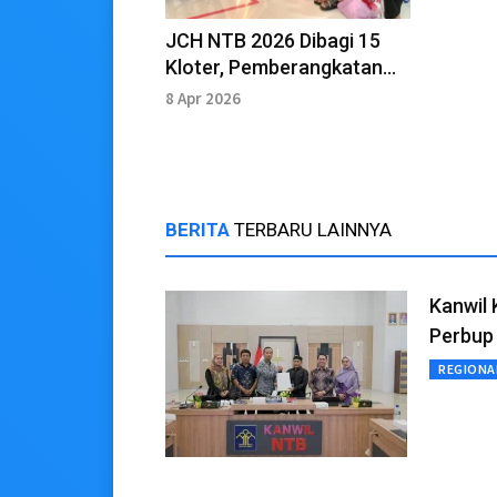
JCH NTB 2026 Dibagi 15
Kloter, Pemberangkatan
Dibagi Dua Gelombang
8 Apr 2026
BERITA
TERBARU LAINNYA
Kanwil
Perbup
REGIONA