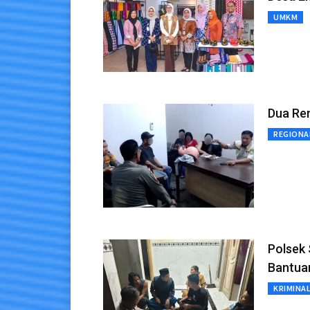
UMKM
Dua Rem
REGIONA
Polsek
Bantua
KRIMINA