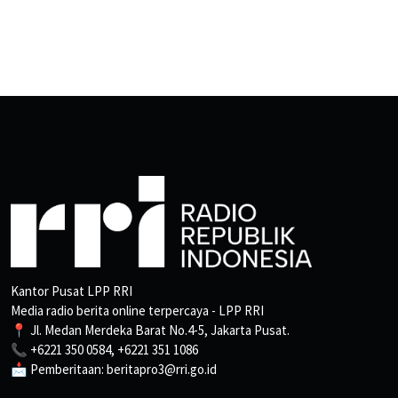
Kantor Pusat LPP RRI
Media radio berita online terpercaya - LPP RRI
📍 Jl. Medan Merdeka Barat No.4-5, Jakarta Pusat.
📞 +6221 350 0584, +6221 351 1086
📩 Pemberitaan: beritapro3@rri.go.id