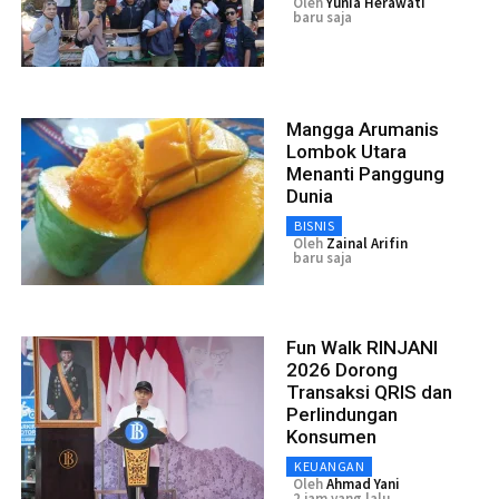
Oleh
Yunia Herawati
baru saja
Mangga Arumanis
Lombok Utara
Menanti Panggung
Dunia
BISNIS
Oleh
Zainal Arifin
baru saja
Fun Walk RINJANI
2026 Dorong
Transaksi QRIS dan
Perlindungan
Konsumen
KEUANGAN
Oleh
Ahmad Yani
2 jam yang lalu