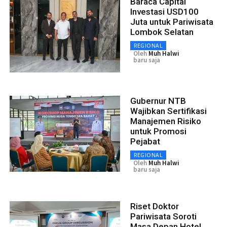
Baraca Capital
Investasi USD100
Juta untuk Pariwisata
Lombok Selatan
REGIONAL
Oleh
Muh Halwi
baru saja
Gubernur NTB
Wajibkan Sertifikasi
Manajemen Risiko
untuk Promosi
Pejabat
REGIONAL
Oleh
Muh Halwi
baru saja
Riset Doktor
Pariwisata Soroti
Masa Depan Hotel