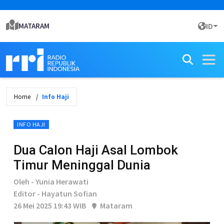
MATARAM
ID
Home
Info Haji
INFO HAJI
Dua Calon Haji Asal Lombok
Timur Meninggal Dunia
Oleh - Yunia Herawati
Editor - Hayatun Sofian
26 Mei 2025 19:43 WIB
Mataram