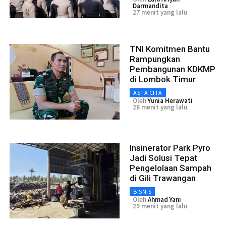
Darmandita
27 menit yang lalu
TNI Komitmen Bantu
Rampungkan
Pembangunan KDKMP
di Lombok Timur
ASTA CITA
Oleh
Yunia Herawati
28 menit yang lalu
Insinerator Park Pyro
Jadi Solusi Tepat
Pengelolaan Sampah
di Gili Trawangan
BISNIS
Oleh
Ahmad Yani
29 menit yang lalu