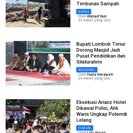
Timbunan Sampah
BISNIS
Oleh
Ahmad Yani
23 menit yang lalu
Bupati Lombok Timur
Dorong Masjid Jadi
Pusat Pendidikan dan
Silaturahmi
REGIONAL
Oleh
Yunia Herawati
24 menit yang lalu
Eksekusi Arianz Hotel
Dikawal Polisi, Ahli
Waris Ungkap Polemik
Lelang
HUKUM
Oleh
Lalu Ariyan