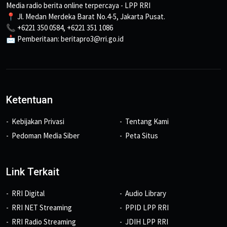
Media radio berita online terpercaya - LPP RRI
📍 Jl. Medan Merdeka Barat No.4-5, Jakarta Pusat.
📞 +6221 350 0584, +6221 351 1086
📩 Pemberitaan: beritapro3@rri.go.id
Ketentuan
Kebijakan Privasi
Tentang Kami
Pedoman Media Siber
Peta Situs
Link Terkait
RRI Digital
Audio Library
RRI NET Streaming
PPID LPP RRI
RRI Radio Streaming
JDIH LPP RRI