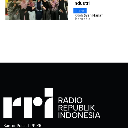
Industri
IPTEK
Oleh
Syah Manaf
baru saja
Kantor Pusat LPP RRI