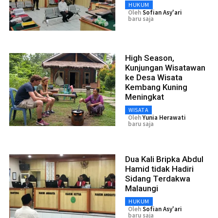
HUKUM
Oleh
Sofian Asy'ari
baru saja
High Season,
Kunjungan Wisatawan
ke Desa Wisata
Kembang Kuning
Meningkat
WISATA
Oleh
Yunia Herawati
baru saja
Dua Kali Bripka Abdul
Hamid tidak Hadiri
Sidang Terdakwa
Malaungi
HUKUM
Oleh
Sofian Asy'ari
baru saja