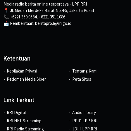
Media radio berita online terpercaya - LPP RRI
📍 Jl. Medan Merdeka Barat No.4-5, Jakarta Pusat.
📞 +6221 350 0584, +6221 351 1086
📩 Pemberitaan: beritapro3@rri.go.id
Ketentuan
Kebijakan Privasi
Tentang Kami
Pedoman Media Siber
Peta Situs
Link Terkait
RRI Digital
Audio Library
RRI NET Streaming
PPID LPP RRI
RRI Radio Streaming
JDIH LPP RRI