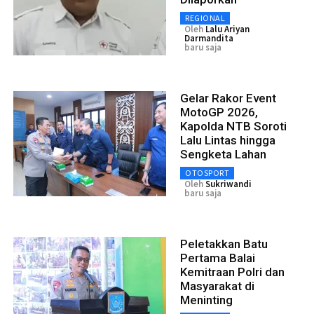
REGIONAL
Oleh
Lalu Ariyan
Darmandita
baru saja
Gelar Rakor Event
MotoGP 2026,
Kapolda NTB Soroti
Lalu Lintas hingga
Sengketa Lahan
OTOSPORT
Oleh
Sukriwandi
baru saja
Peletakkan Batu
Pertama Balai
Kemitraan Polri dan
Masyarakat di
Meninting