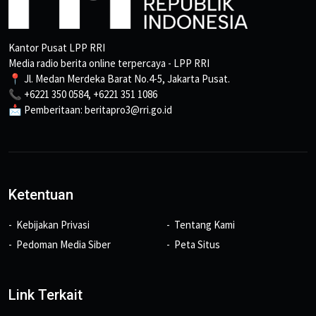
Kantor Pusat LPP RRI
Media radio berita online terpercaya - LPP RRI
📍 Jl. Medan Merdeka Barat No.4-5, Jakarta Pusat.
📞 +6221 350 0584, +6221 351 1086
📩 Pemberitaan: beritapro3@rri.go.id
Ketentuan
Kebijakan Privasi
Tentang Kami
Pedoman Media Siber
Peta Situs
Link Terkait