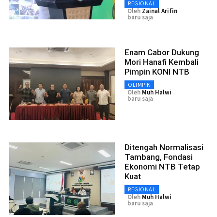
REGIONAL
Oleh
Zainal Arifin
baru saja
Enam Cabor Dukung
Mori Hanafi Kembali
Pimpin KONI NTB
OLIMPIK
Oleh
Muh Halwi
baru saja
Ditengah Normalisasi
Tambang, Fondasi
Ekonomi NTB Tetap
Kuat
REGIONAL
Oleh
Muh Halwi
baru saja