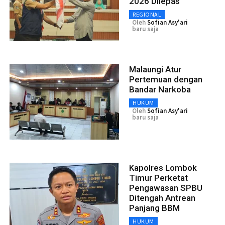
2026 Dilepas
REGIONAL
Oleh
Sofian Asy'ari
baru saja
Malaungi Atur
Pertemuan dengan
Bandar Narkoba
HUKUM
Oleh
Sofian Asy'ari
baru saja
Kapolres Lombok
Timur Perketat
Pengawasan SPBU
Ditengah Antrean
Panjang BBM
HUKUM