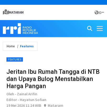
MATARAM
ID
Home
Features
FEATURES
Jeritan Ibu Rumah Tangga di NTB
dan Upaya Bulog Menstabilkan
Harga Pangan
Oleh - Zainal Arifin
Editor - Hayatun Sofian
19 Mei 2026 11:24 WIB
Mataram