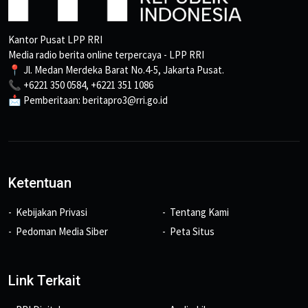
Kantor Pusat LPP RRI
Media radio berita online terpercaya - LPP RRI
📍 Jl. Medan Merdeka Barat No.4-5, Jakarta Pusat.
📞 +6221 350 0584, +6221 351 1086
📩 Pemberitaan: beritapro3@rri.go.id
Ketentuan
Kebijakan Privasi
Tentang Kami
Pedoman Media Siber
Peta Situs
Link Terkait