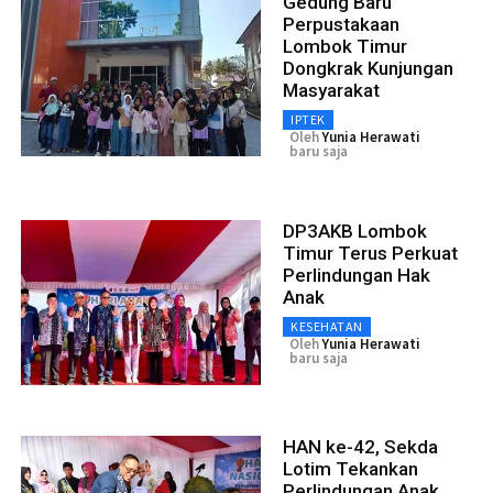
Gedung Baru
Perpustakaan
Lombok Timur
Dongkrak Kunjungan
Masyarakat
IPTEK
Oleh
Yunia Herawati
baru saja
DP3AKB Lombok
Timur Terus Perkuat
Perlindungan Hak
Anak
KESEHATAN
Oleh
Yunia Herawati
baru saja
HAN ke-42, Sekda
Lotim Tekankan
Perlindungan Anak