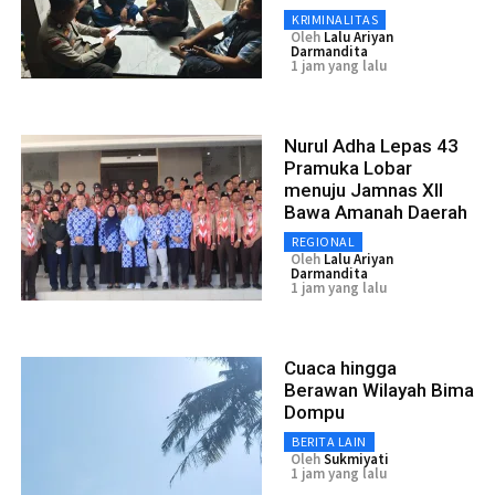
KRIMINALITAS
Oleh
Lalu Ariyan
Darmandita
1 jam yang lalu
Nurul Adha Lepas 43
Pramuka Lobar
menuju Jamnas XII
Bawa Amanah Daerah
REGIONAL
Oleh
Lalu Ariyan
Darmandita
1 jam yang lalu
Cuaca hingga
Berawan Wilayah Bima
Dompu
BERITA LAIN
Oleh
Sukmiyati
1 jam yang lalu