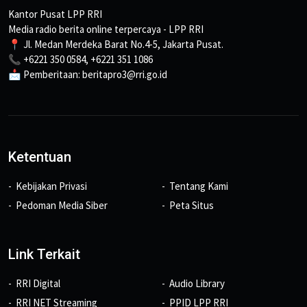
Kantor Pusat LPP RRI
Media radio berita online terpercaya - LPP RRI
📍 Jl. Medan Merdeka Barat No.4-5, Jakarta Pusat.
📞 +6221 350 0584, +6221 351 1086
📩 Pemberitaan: beritapro3@rri.go.id
Ketentuan
Kebijakan Privasi
Tentang Kami
Pedoman Media Siber
Peta Situs
Link Terkait
RRI Digital
Audio Library
RRI NET Streaming
PPID LPP RRI