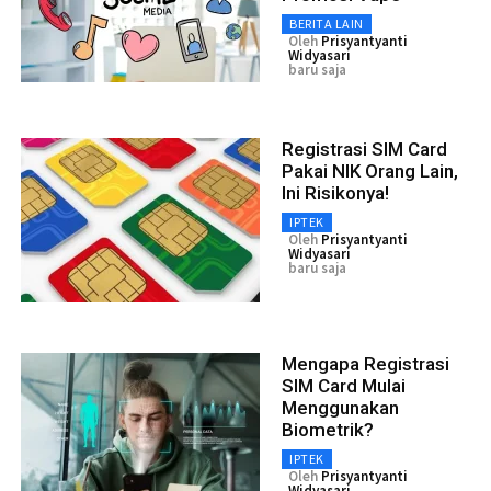
BERITA LAIN
Oleh
Prisyantyanti
Widyasari
baru saja
Registrasi SIM Card
Pakai NIK Orang Lain,
Ini Risikonya!
IPTEK
Oleh
Prisyantyanti
Widyasari
baru saja
Mengapa Registrasi
SIM Card Mulai
Menggunakan
Biometrik?
IPTEK
Oleh
Prisyantyanti
Widyasari