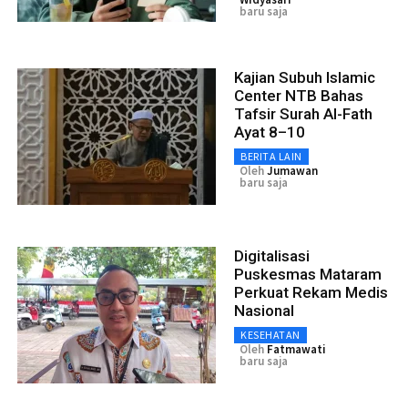
baru saja
Kajian Subuh Islamic
Center NTB Bahas
Tafsir Surah Al-Fath
Ayat 8–10
BERITA LAIN
Oleh
Jumawan
baru saja
Digitalisasi
Puskesmas Mataram
Perkuat Rekam Medis
Nasional
KESEHATAN
Oleh
Fatmawati
baru saja