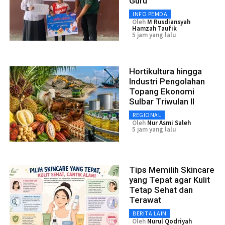
Guru
INFO PEMDA
Oleh
M Rusdiansyah
Hamzah Taufik
5 jam yang lalu
Hortikultura hingga
Industri Pengolahan
Topang Ekonomi
Sulbar Triwulan II
REGIONAL
Oleh
Nur Asmi Saleh
5 jam yang lalu
Tips Memilih Skincare
yang Tepat agar Kulit
Tetap Sehat dan
Terawat
BERITA LAIN
Oleh
Nurul Qodriyah