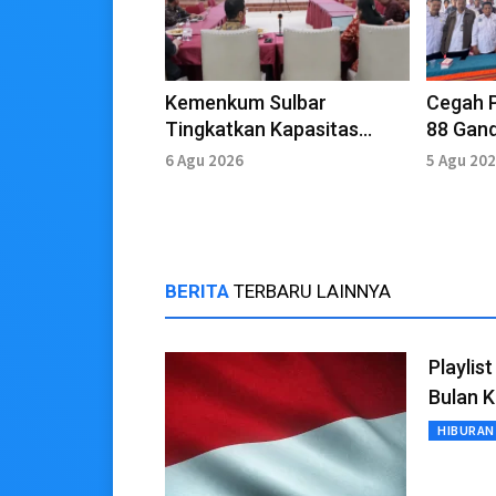
Kemenkum Sulbar
Cegah 
Tingkatkan Kapasitas
88 Gan
Analis Hukum Lewat
Mehala
6 Agu 2026
5 Agu 20
FOKUS HUKUM Perpajakan
BERITA
TERBARU LAINNYA
Playlis
Bulan 
HIBURAN