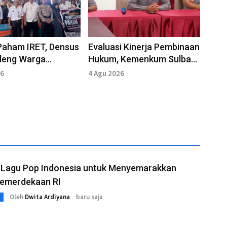
Paham IRET, Densus
Evaluasi Kinerja Pembinaan
deng Warga
Hukum, Kemenkum Sulbar
an Mamasa
Peroleh Nilai 100
26
4 Agu 2026
t Lagu Pop Indonesia untuk Menyemarakkan
Kemerdekaan RI
Oleh
Dwita Ardiyana
baru saja