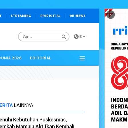
×
T
STREAMING
RRIDIGITAL
RRINEWS
ID
DUNIA 2026
EDITORIAL
ERITA
LAINNYA
enuhi Kebutuhan Puskesmas,
emkab Mamuju Aktifkan Kembali