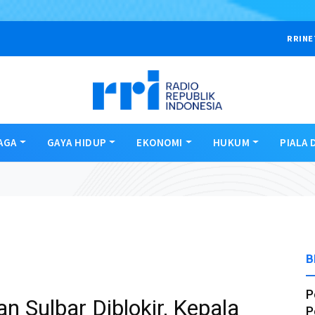
RRINE
AGA
GAYA HIDUP
EKONOMI
HUKUM
PIALA 
B
P
 Sulbar Diblokir, Kepala
P