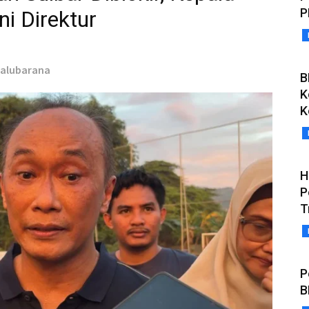
P
i Direktur
Salubarana
B
K
K
H
P
T
P
B