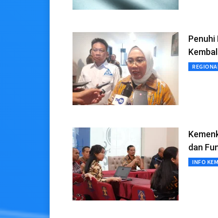
Penuhi
Kembal
REGIONA
Kemenk
dan Fu
INFO KE