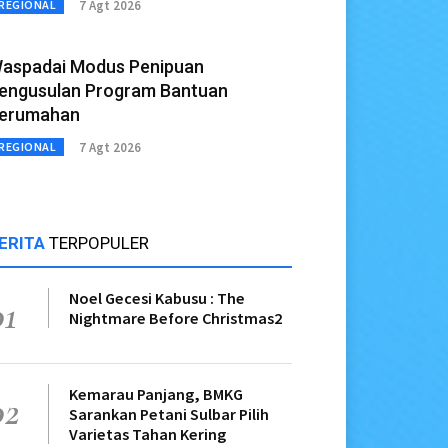
7 Agt 2026
REGIONAL
aspadai Modus Penipuan
engusulan Program Bantuan
erumahan
7 Agt 2026
REGIONAL
ERITA
TERPOPULER
Noel Gecesi Kabusu : The
01
Nightmare Before Christmas2
Kemarau Panjang, BMKG
02
Sarankan Petani Sulbar Pilih
Varietas Tahan Kering