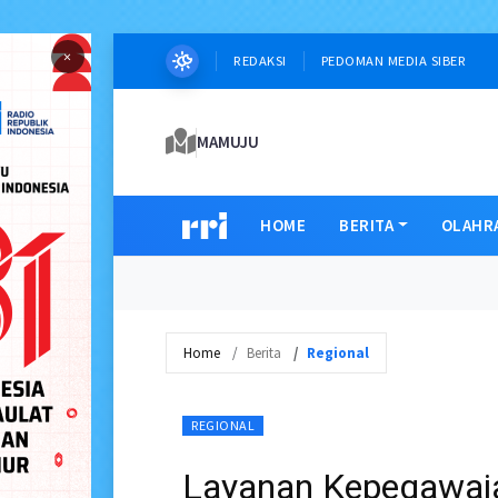
×
REDAKSI
PEDOMAN MEDIA SIBER
MAMUJU
HOME
BERITA
OLAHR
Home
Berita
Regional
REGIONAL
Layanan Kepegawaian