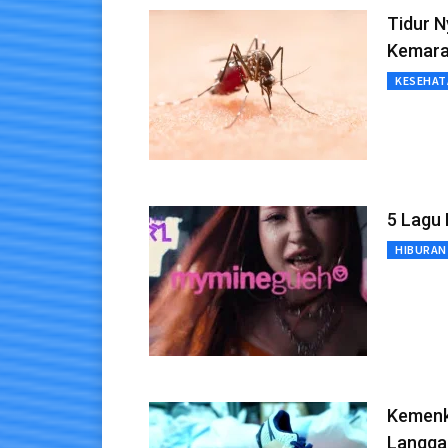
Tidur 
Kemar
KESEHAT
5 Lagu 
HIBURAN
Kemenk
Langga