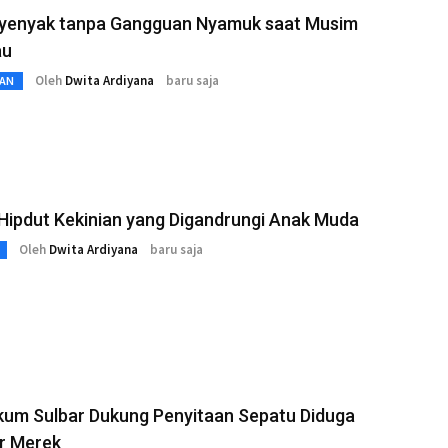
Nyenyak tanpa Gangguan Nyamuk saat Musim
au
Oleh
Dwita Ardiyana
baru saja
AN
Hipdut Kekinian yang Digandrungi Anak Muda
Oleh
Dwita Ardiyana
baru saja
um Sulbar Dukung Penyitaan Sepatu Diduga
r Merek