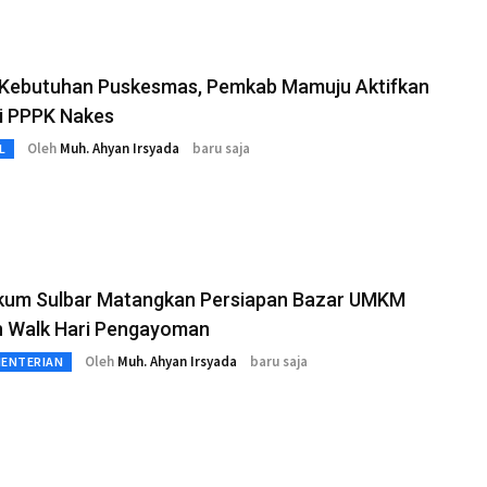
 Kebutuhan Puskesmas, Pemkab Mamuju Aktifkan
i PPPK Nakes
Oleh
Muh. Ahyan Irsyada
baru saja
L
um Sulbar Matangkan Persiapan Bazar UMKM
n Walk Hari Pengayoman
Oleh
Muh. Ahyan Irsyada
baru saja
MENTERIAN