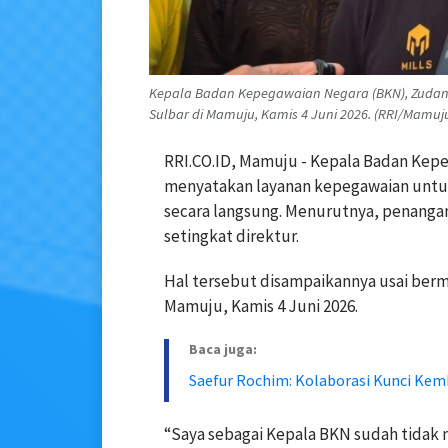
Kepala Badan Kepegawaian Negara (BKN), Zudan 
Sulbar di Mamuju, Kamis 4 Juni 2026. (RRI/Mamuj
RRI.CO.ID, Mamuju - Kepala Badan Kepe
menyatakan layanan kepegawaian untuk S
secara langsung. Menurutnya, penangan
setingkat direktur.
Hal tersebut disampaikannya usai berm
Mamuju, Kamis 4 Juni 2026.
Baca juga:
Saefur Rochim: Kolaborasi Kunci Kem
“Saya sebagai Kepala BKN sudah tidak m