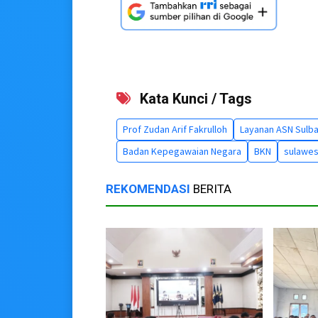
Kata Kunci / Tags
Prof Zudan Arif Fakrulloh
Layanan ASN Sulba
Badan Kepegawaian Negara
BKN
sulawes
REKOMENDASI
BERITA