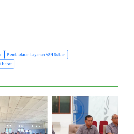
r
Pemblokiran Layanan ASN Sulbar
i barat