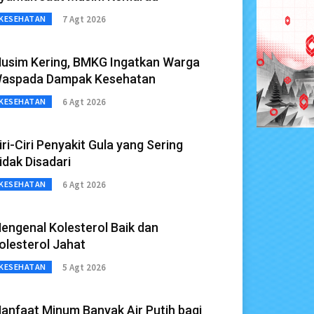
7 Agt 2026
KESEHATAN
usim Kering, BMKG Ingatkan Warga
aspada Dampak Kesehatan
6 Agt 2026
KESEHATAN
iri-Ciri Penyakit Gula yang Sering
idak Disadari
6 Agt 2026
KESEHATAN
engenal Kolesterol Baik dan
olesterol Jahat
5 Agt 2026
KESEHATAN
anfaat Minum Banyak Air Putih bagi