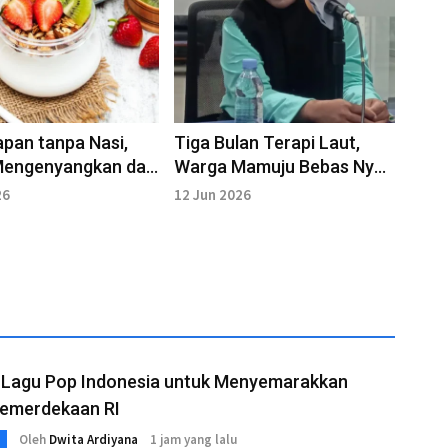
apan tanpa Nasi,
Tiga Bulan Terapi Laut,
Mengenyangkan dan
Warga Mamuju Bebas Nyeri
 untuk Memulai Hari
tanpa Obat
26
12 Jun 2026
t Lagu Pop Indonesia untuk Menyemarakkan
Kemerdekaan RI
Oleh
Dwita Ardiyana
1 jam yang lalu