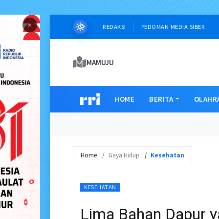
×
REDAKSI
PEDOMAN MEDIA SIBER
MAMUJU
HOME
BERITA
OLAHR
Home
Gaya Hidup
Kesehatan
KESEHATAN
Lima Bahan Dapur y