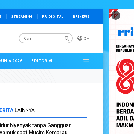
×
T
STREAMING
RRIDIGITAL
RRINEWS
ID
DUNIA 2026
EDITORIAL
ERITA
LAINNYA
idur Nyenyak tanpa Gangguan
yamuk saat Musim Kemarau