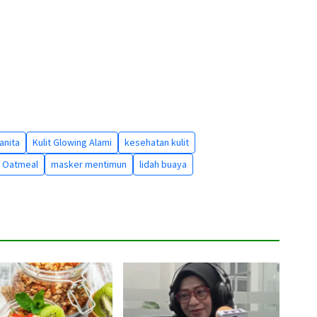
wanita
Kulit Glowing Alami
kesehatan kulit
 Oatmeal
masker mentimun
lidah buaya