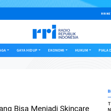
RRINE
AGA
GAYA HIDUP
EKONOMI
HUKUM
PIALA 
B
T
ang Bisa Menjadi Skincare
N