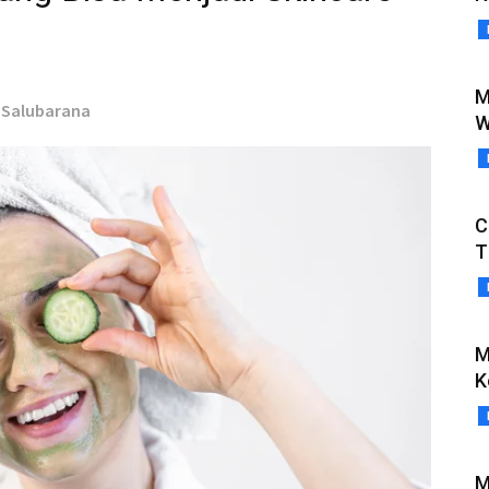
M
 Salubarana
W
C
T
M
K
M