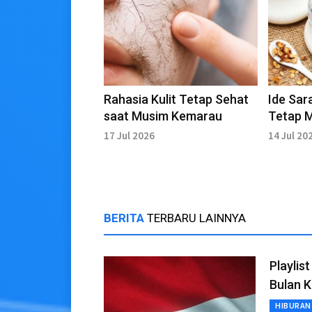
Rahasia Kulit Tetap Sehat
Ide Sar
saat Musim Kemarau
Tetap 
Bergizi
17 Jul 2026
14 Jul 20
BERITA
TERBARU LAINNYA
Playlis
Bulan 
HIBURAN