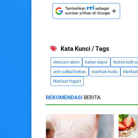
Kata Kunci / Tags
skincare alami
bahan dapur
Nutrisi kulit 
anti radikal bebas
manfaat madu
Manfaat
Manfaat Yogurt
REKOMENDASI
BERITA