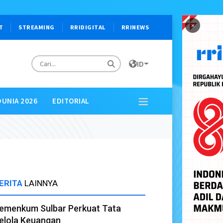
×
T
STREAMING
RRIDIGITAL
RRINEWS
ID
DUNIA 2026
EDITORIAL
ERITA
LAINNYA
emenkum Sulbar Perkuat Tata
elola Keuangan