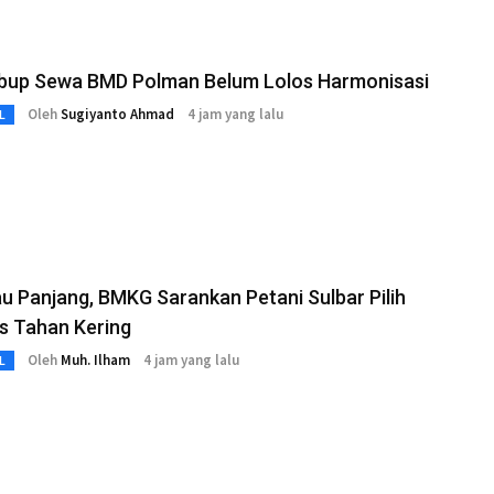
bup Sewa BMD Polman Belum Lolos Harmonisasi
Oleh
Sugiyanto Ahmad
4 jam yang lalu
L
 Panjang, BMKG Sarankan Petani Sulbar Pilih
s Tahan Kering
Oleh
Muh. Ilham
4 jam yang lalu
L