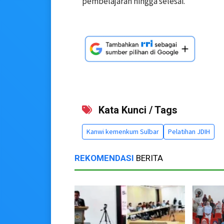
pembelajaran hingga selesai.
Kata Kunci / Tags
Kanwi kemenkum Sulbar
Pelatihan JDIH
REKOMENDASI
BERITA