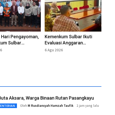
 Hari Pengayoman,
Kemenkum Sulbar Ikuti
um Sulbar
Evaluasi Anggaran
asikan Apostille di
Triwulan III
26
6 Agu 2026
r
Buta Aksara, Warga Binaan Rutan Pasangkayu
Oleh
M Rusdiansyah Hamzah Taufik
2 jam yang lalu
MENTERIAN