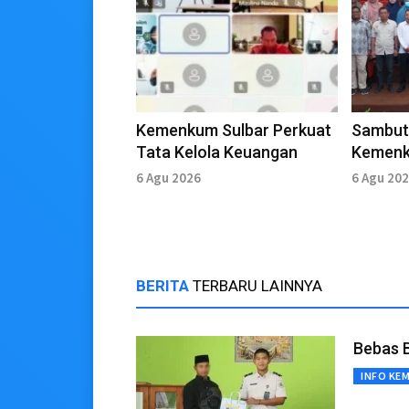
Kemenkum Sulbar Perkuat
Sambut
Tata Kelola Keuangan
Kemenk
Sosialis
6 Agu 2026
6 Agu 20
Unsulba
BERITA
TERBARU LAINNYA
Bebas 
INFO KE