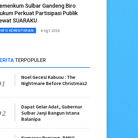
emenkum Sulbar Gandeng Biro
ukum Perkuat Partisipasi Publik
ewat SUARAKU
6 Agt 2026
INFO KEMENTERIAN
ERITA
TERPOPULER
Noel Gecesi Kabusu : The
01
Nightmare Before Christmas2
Dapat Gelar Adat, Gubernur
02
Sulbar Janji Bangun Istana
Balanipa
Kemarau Panjang, BMKG