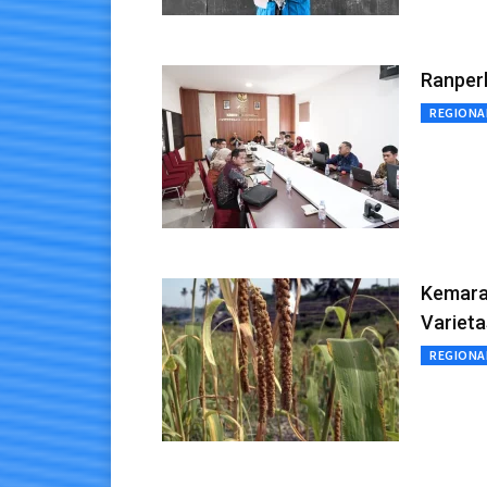
Ranper
REGIONA
Kemarau
Varieta
REGIONA