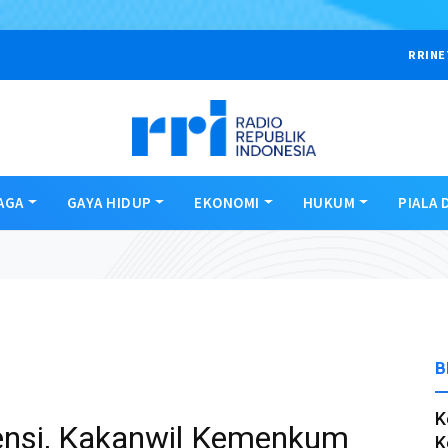
RRINE
AGA
GAYA HIDUP
EKONOMI
HUKUM
PIALA 
B
K
ensi, Kakanwil Kemenkum
K