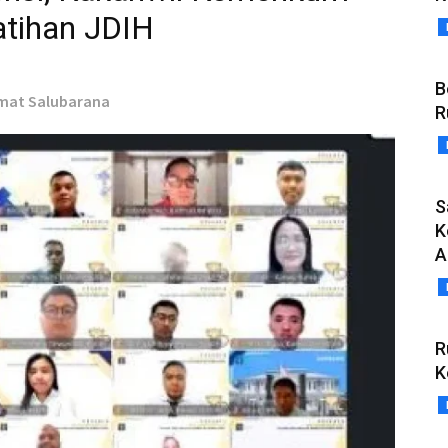
atihan JDIH
B
hmat Salubarana
R
S
K
A
R
K