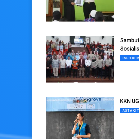
Sambut
Sosiali
INFO KE
KKN UG
ASTA CI