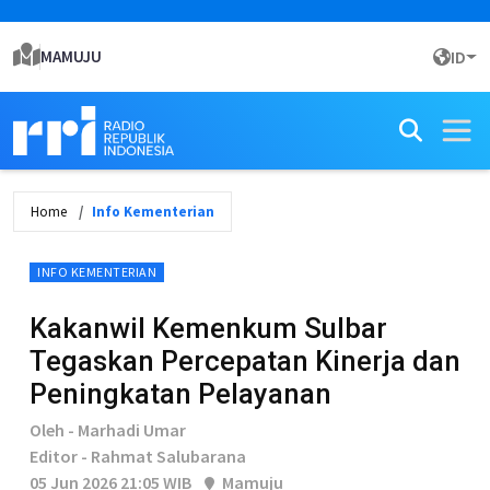
MAMUJU
ID
Home
Info Kementerian
INFO KEMENTERIAN
Kakanwil Kemenkum Sulbar
Tegaskan Percepatan Kinerja dan
Peningkatan Pelayanan
Oleh - Marhadi Umar
Editor - Rahmat Salubarana
05 Jun 2026 21:05 WIB
Mamuju