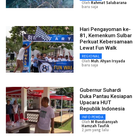
Oleh
Rahmat Salubarana
baru saja
Hari Pengayoman ke-
81, Kemenkum Sulbar
Perkuat Kebersamaan
Lewat Fun Walk
REGIONAL
Oleh
Muh. Ahyan Irsyada
baru saja
Gubernur Suhardi
Duka Pantau Kesiapan
Upacara HUT
Republik Indonesia
INFO PEMDA
Oleh
M Rusdiansyah
Hamzah Taufik
2 jam yang lalu