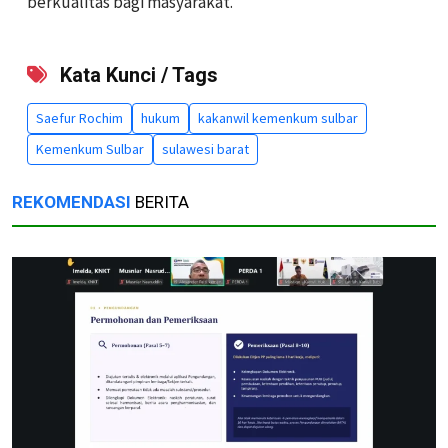
berkualitas bagi masyarakat.
Kata Kunci / Tags
Saefur Rochim
hukum
kakanwil kemenkum sulbar
Kemenkum Sulbar
sulawesi barat
REKOMENDASI
BERITA