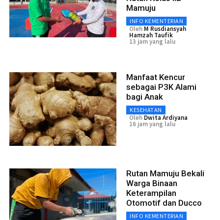
Mamuju
INFO KEMENTERIAN
Oleh
M Rusdiansyah
Hamzah Taufik
13 jam yang lalu
Manfaat Kencur
sebagai P3K Alami
bagi Anak
KESEHATAN
Oleh
Dwita Ardiyana
16 jam yang lalu
Rutan Mamuju Bekali
Warga Binaan
Keterampilan
Otomotif dan Ducco
INFO KEMENTERIAN