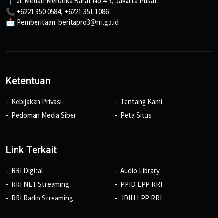
📍 Jl. Medan Merdeka Barat No.4-5, Jakarta Pusat.
📞 +6221 350 0584, +6221 351 1086
📩 Pemberitaan: beritapro3@rri.go.id
Ketentuan
Kebijakan Privasi
Tentang Kami
Pedoman Media Siber
Peta Situs
Link Terkait
RRI Digital
Audio Library
RRI NET Streaming
PPID LPP RRI
RRI Radio Streaming
JDIH LPP RRI