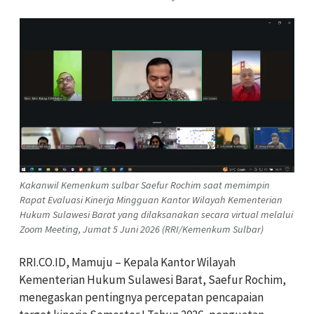
Kakanwil Kemenkum sulbar Saefur Rochim saat memimpin
Rapat Evaluasi Kinerja Mingguan Kantor Wilayah Kementerian
Hukum Sulawesi Barat yang dilaksanakan secara virtual melalui
Zoom Meeting, Jumat 5 Juni 2026 (RRI/Kemenkum Sulbar)
RRI.CO.ID, Mamuju – Kepala Kantor Wilayah
Kementerian Hukum Sulawesi Barat, Saefur Rochim,
menegaskan pentingnya percepatan pencapaian